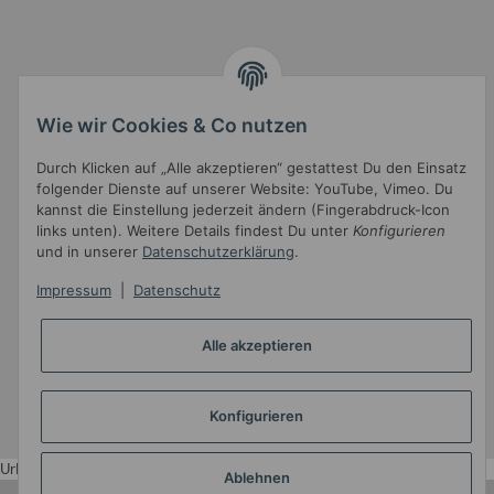
Informationen
Wie wir Cookies & Co nutzen
Durch Klicken auf „Alle akzeptieren“ gestattest Du den Einsatz
Gesetzliche Informationen
folgender Dienste auf unserer Website: YouTube, Vimeo. Du
kannst die Einstellung jederzeit ändern (Fingerabdruck-Icon
links unten). Weitere Details findest Du unter
Konfigurieren
und in unserer
Datenschutzerklärung
.
Impressum
|
Datenschutz
Alle akzeptieren
Widerrufsbutton
* Alle Preise inkl. gesetzlicher USt.
Konfigurieren
•
Powered by
JTL-Shop
•
JTL5-Template mit
von Templatix
Urlaub
Ablehnen