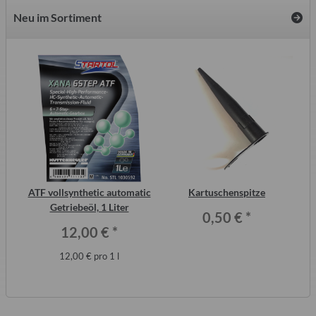
Neu im Sortiment
2
ATF vollsynthetic automatic
Kartuschenspitze
Wa
ero
Getriebeöl, 1 Liter
0,50 €
*
12,00 €
*
12,00 € pro 1 l