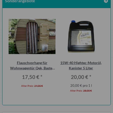
Sonderangebote
 2
Flauschvorhang für
15W-40 Hightec-Motoröl,
Di
ero
Wohnwagentür Qek, Bastei,
Kanister 5 Liter
der
Intercamp etc.
17,50 €
*
20,00 €
*
20,00 € pro 1 l
Alter Preis:
24,00 €
Alter Preis:
28,00 €