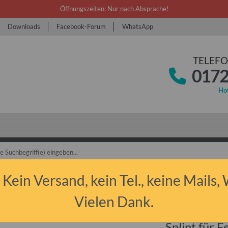
Öffnungszeiten: Nur nach Absprache!
Downloads
Facebook-Forum
WhatsApp
TELEFO
0172
Hot
bant P50/P60 & P601
Ersatzteile
Vorderachse
Splint für Federgabe
 Kein Versand, kein Tel., keine Mails,
Vielen Dank.
Splint für 