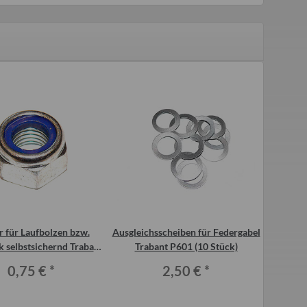
 für Laufbolzen bzw.
Ausgleichsscheiben für Federgabel
Ausgleic
 selbstsichernd Trabant
Trabant P601 (10 Stück)
Tra
P601
0,75 €
*
2,50 €
*