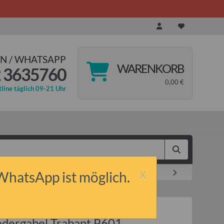
N / WHATSAPP
WARENKORB
 3635760
0,00 €
line täglich 09-21 Uhr
x
l Trabant P601
 WhatsApp ist möglich.
Federgabel Trabant P601