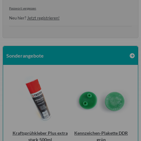
Passwort vergessen
Neu hier?
Jetzt registrieren!
Sonderangebote
 2
Kraftsprühkleber Plus extra
Kennzeichen-Plakette DDR
Vo
ero
stark 500ml
grün
1.