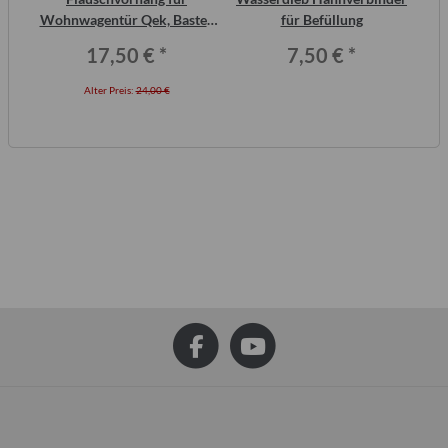
ero
Wohnwagentür Qek, Bastei,
für Befüllung
Intercamp etc.
17,50 €
*
7,50 €
*
Alter Preis:
24,00 €