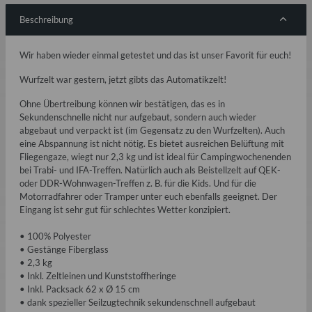
Beschreibung
Wir haben wieder einmal getestet und das ist unser Favorit für euch!
Wurfzelt war gestern, jetzt gibts das Automatikzelt!
Ohne Übertreibung können wir bestätigen, das es in
Sekundenschnelle nicht nur aufgebaut, sondern auch wieder
abgebaut und verpackt ist (im Gegensatz zu den Wurfzelten). Auch
eine Abspannung ist nicht nötig. Es bietet ausreichen Belüftung mit
Fliegengaze, wiegt nur 2,3 kg und ist ideal für Campingwochenenden
bei Trabi- und IFA-Treffen. Natürlich auch als Beistellzelt auf QEK-
oder DDR-Wohnwagen-Treffen z. B. für die Kids. Und für die
Motorradfahrer oder Tramper unter euch ebenfalls geeignet. Der
Eingang ist sehr gut für schlechtes Wetter konzipiert.
• 100% Polyester
• Gestänge Fiberglass
• 2,3 kg
• Inkl. Zeltleinen und Kunststoffheringe
• Inkl. Packsack 62 x Ø 15 cm
• dank spezieller Seilzugtechnik sekundenschnell aufgebaut