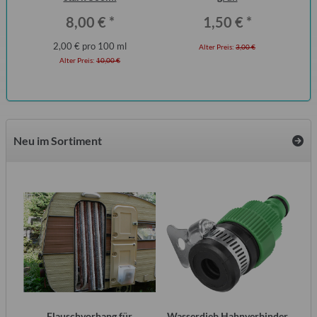
8,00 €
*
1,50 €
*
2,00 € pro 100 ml
Alter Preis:
3,00 €
Alter Preis:
10,00 €
Neu im Sortiment
2
Flauschvorhang für
Wasserdieb Hahnverbinder
AT