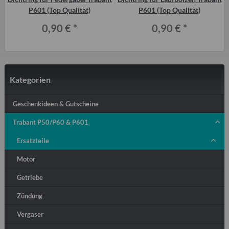
)
P601 (Top Qualität)
P601 (Top Qualität)
0,90 €
*
0,90 €
*
Kategorien
Geschenkideen & Gutscheine
Trabant P50/P60 & P601
Ersatzteile
Motor
Getriebe
Zündung
Vergaser