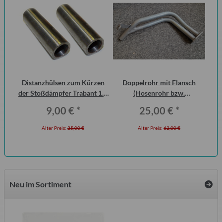
Distanzhülsen zum Kürzen
Doppelrohr mit Flansch
Br
der Stoßdämpfer Trabant 1.1
(Hosenrohr bzw.
Vorderachse (Paar)
Flammenrohr) Wartburg 1.3
9,00 €
*
25,00 €
*
(ohne KAT)
Alter Preis:
25,00 €
Alter Preis:
62,00 €
Neu im Sortiment