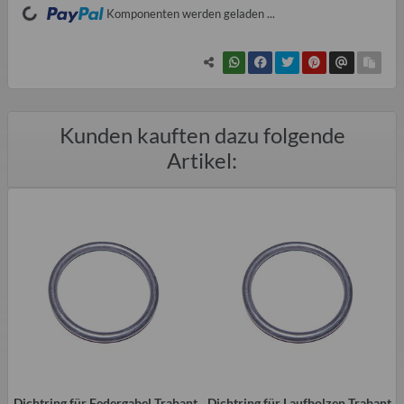
ading...
Komponenten werden geladen ...
Kunden kauften dazu folgende
Artikel:
Dichtring für Federgabel Trabant
Dichtring für Laufbolzen Trabant