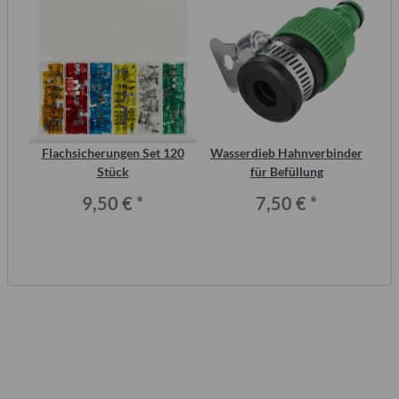
inal
Flachsicherungen Set 120
Wasserdieb Hahnverbinder
AT
or,
Stück
für Befüllung
9,50 €
*
7,50 €
*