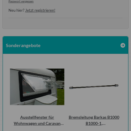
Passwort vergessen
Neu hier?
Jetzt registrieren!
Sonderangebote
zen
Ausstellfenster für
Bremsleitung Barkas B1000
 1.1
Wohnwagen und Caravan
B1000-1,
Wo
QEK Junior vorn Dometic
Erstausrüsterqualität