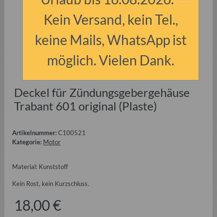
Kein Versand, kein Tel.,
keine Mails, WhatsApp ist
möglich. Vielen Dank.
Deckel für Zündungsgebergehäuse
Trabant 601 original (Plaste)
Artikelnummer:
C100521
Kategorie:
Motor
Material: Kunststoff
Kein Rost, kein Kurzschluss.
18,00 €