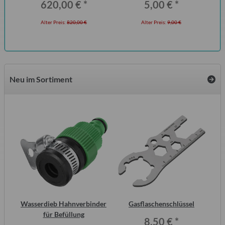
620,00 €
*
5,00 €
*
Seitz
Alter Preis:
820,00 €
Alter Preis:
9,00 €
Neu im Sortiment
inal
Wasserdieb Hahnverbinder
Gasflaschenschlüssel
or,
für Befüllung
8,50 €
*