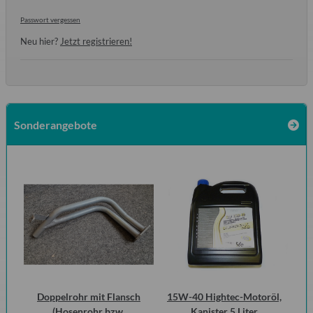
Passwort vergessen
Neu hier?
Jetzt registrieren!
Sonderangebote
Doppelrohr mit Flansch
15W-40 Hightec-Motoröl,
Kra
(Hosenrohr bzw.
Kanister 5 Liter