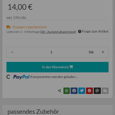
14,00 €
inkl. 19% USt.
Knapper Lagerbestand
Frage zum Artikel
Lieferzeit:
2 - 4 Werktage
(DE - Ausland abweichend)
Stk
In den Warenkorb
oading...
Komponenten werden geladen ...
passendes Zubehör