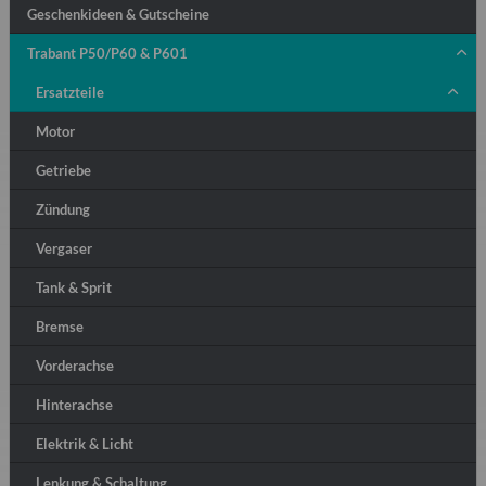
Geschenkideen & Gutscheine
Trabant P50/P60 & P601
Ersatzteile
Motor
Getriebe
Zündung
Vergaser
Tank & Sprit
Bremse
Vorderachse
Hinterachse
Elektrik & Licht
Lenkung & Schaltung