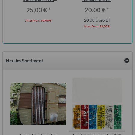
Flammenrohr) Wartburg 1.3
25,00 €
*
20,00 €
*
(ohne KAT)
20,00 € pro 1 l
Alter Preis:
62,00 €
Alter Preis:
28,00 €
Neu im Sortiment