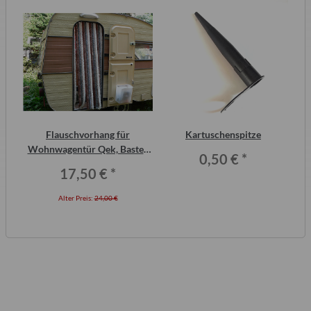
2
Flauschvorhang für
Kartuschenspitze
Wa
ero
Wohnwagentür Qek, Bastei,
0,50 €
*
Intercamp etc.
17,50 €
*
Alter Preis:
24,00 €