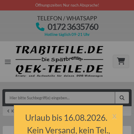
Öffnungszeiten: Nur nach Absprache!
TELEFON / WHATSAPP
0172 3635760
Hotline täglich 09-21 Uhr
Karosse
x
Urlaub bis 16.08.2026.
Kein Versand, kein Tel.,