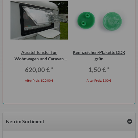
ant
Ausstellfenster für
Kennzeichen-Plakette DDR
Kra
ion
Wohnwagen und Caravan
grün
QEK Junior vorn Dometic
620,00 €
*
1,50 €
*
Seitz
Alter Preis:
820,00 €
Alter Preis:
3,00 €
Neu im Sortiment