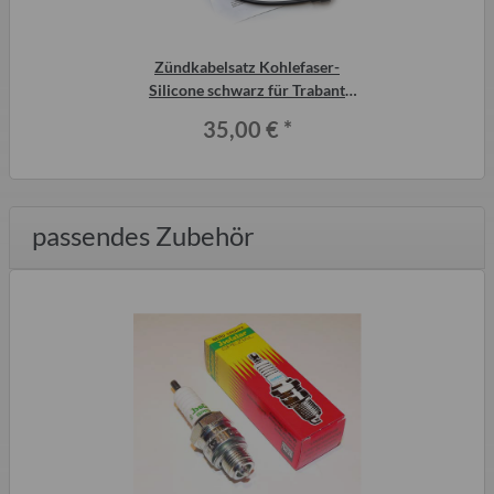
Zündkabelsatz Kohlefaser-
Silicone schwarz für Trabant
P601 für
35,00 €
*
Widerstandszündkerzen
passendes Zubehör