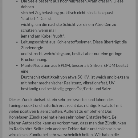
Die Seele besteht aus hochreißfesten Aramidfasern. Diese
dehnen
sich bei Zugbelastung praktisch nicht, sind also quasi
"statisch". Das ist
wichtig, um die nächste Schicht vor einem Abreißen zu
schützen, wenn mal
jemand am Kabel "rupft".
Leitungsschicht aus Kohlenstoffpolymer. Diese überträgt die
Zündenergie
und ist recht weich/biegsam, besitzt aber nur eine geringe
Bruchdehnung.
Mantel/Isolation aus EPDM, besser als Silikon. EPDM besitzt
eine
Durchschlagfestigkeit von etwa 50 KV, ist weich und biegsam
mit hoher mechanischer Resistenz, vibrationsfest, UV
beständig und beständig gegen Öle/Fette und Salze.
Dieses Zündkabelset ist ein sehr preiswertes und lohnendes
Tuningprodukt und natürlich erst recht das richtige Ersatzteil mit
vielen positiven Eigenschaften. Äußerst zu empfehlen! Das
Kohlefaser-Zündkabel hat einen sehr hohen Entstöreffekt. Bei
älteren Autoradios kann es vorkommen, dass man den Zündfunken
im Radio hört. Sollte kein anderer Fehler dafür ursächlich sein, so
wird dieses Zündkabel sehr warscheinlich helfen. Wir haben die