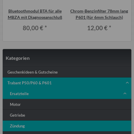
e
Bluetoothmodul BTA für alle
Chrom-Benzinfilter 78mm lang
MBZA mit Diagnoseanschluß
P601 (für 6mm Schlauch)
80,00 €
*
12,00 €
*
Kategorien
Geschenkideen & Gutscheine
Trabant P50/P60 & P601
Ersatzteile
Motor
Getriebe
Zündung