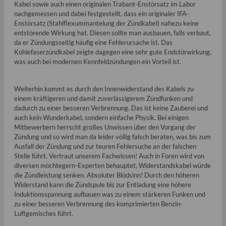
Kabel sowie auch einen originalen Trabant-Enstörsatz im Labor
nachgemessen und dabei festgestellt, dass ein originaler IFA-
Enstörsatz (Stahlflexummantelung der Zündkabel) nahezu keine
entstörende Wirkung hat. Diesen sollte man ausbauen, falls verbaut,
da er Zündungsseitig häufig eine Fehlerursache ist. Das
Kohlefaserzündkabel zeigte dagegen eine sehr gute Endstörwirkung,
was auch bei modernen Kennfeldzündungen ein Vorteil ist.
Weiterhin kommt es durch den Innenwiderstand des Kabels zu
einem kräftigeren und damit zuverlässigerem Zündfunken und
dadurch zu einer besseren Verbrennung. Das ist keine Zauberei und
auch kein Wunderkabel, sondern einfache Physik. Bei einigen
Mitbewerbern herrscht großes Unwissen über den Vorgang der
Zündung und so wird man da leider völlig falsch beraten, was bis zum
Ausfall der Zündung und zur teuren Fehlersuche an der falschen
Stelle führt. Vertraut unserem Fachwissen! Auch in Foren wird von
diversen möchtegern-Experten behauptet, Widerstandskabel würde
die Zündleistung senken. Absoluter Blödsinn! Durch den höheren
Widerstand kann die Zündspule bis zur Entladung eine höhere
Induktionsspannung aufbauen was zu einem stärkeren Funken und
zu einer besseren Verbrennung des komprimierten Benzin-
Luftgemisches führt.