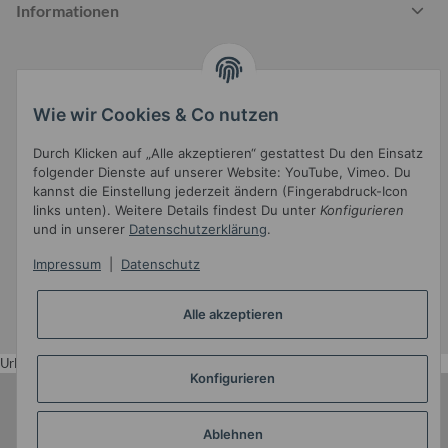
Informationen
Gesetzliche Informationen
Wie wir Cookies & Co nutzen
Durch Klicken auf „Alle akzeptieren“ gestattest Du den Einsatz
folgender Dienste auf unserer Website: YouTube, Vimeo. Du
kannst die Einstellung jederzeit ändern (Fingerabdruck-Icon
links unten). Weitere Details findest Du unter
Konfigurieren
und in unserer
Datenschutzerklärung
.
Widerrufsbutton
Impressum
|
Datenschutz
* Alle Preise inkl. gesetzlicher USt.
Alle akzeptieren
•
Powered by
JTL-Shop
•
JTL5-Template mit
von Templatix
Urlaub
Konfigurieren
Ablehnen