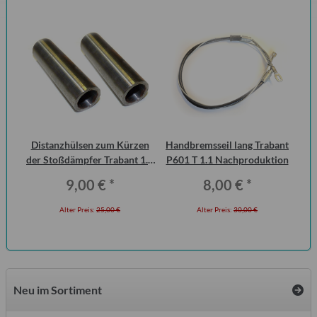
urg
Distanzhülsen zum Kürzen
Handbremsseil lang Trabant
cht
der Stoßdämpfer Trabant 1.1
P601 T 1.1 Nachproduktion
Vorderachse (Paar)
9,00 €
*
8,00 €
*
Alter Preis:
25,00 €
Alter Preis:
30,00 €
Neu im Sortiment