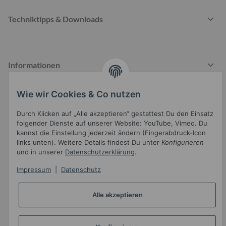
Techniktipps & Downloads
Informationen
Wie wir Cookies & Co nutzen
Gesetzliche Informationen
Durch Klicken auf „Alle akzeptieren“ gestattest Du den Einsatz
folgender Dienste auf unserer Website: YouTube, Vimeo. Du
kannst die Einstellung jederzeit ändern (Fingerabdruck-Icon
links unten). Weitere Details findest Du unter
Konfigurieren
und in unserer
Datenschutzerklärung
.
Impressum
|
Datenschutz
Widerrufsbutton
Alle akzeptieren
* Alle Preise inkl. gesetzlicher USt.
•
Powered by
JTL-Shop
•
JTL5-Template mit
von Templatix