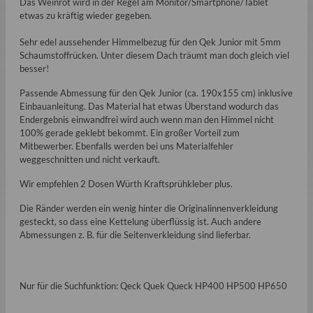
Das Weinrot wird in der Regel am Monitor/Smartphone/Tablet
etwas zu kräftig wieder gegeben.
Sehr edel aussehender Himmelbezug für den Qek Junior mit 5mm
Schaumstoffrücken. Unter diesem Dach träumt man doch gleich viel
besser!
Passende Abmessung für den Qek Junior (ca. 190x155 cm) inklusive
Einbauanleitung. Das Material hat etwas Überstand wodurch das
Endergebnis einwandfrei wird auch wenn man den Himmel nicht
100% gerade geklebt bekommt. Ein großer Vorteil zum
Mitbewerber. Ebenfalls werden bei uns Materialfehler
weggeschnitten und nicht verkauft.
Wir empfehlen 2 Dosen Würth Kraftsprühkleber plus.
Die Ränder werden ein wenig hinter die Originalinnenverkleidung
gesteckt, so dass eine Kettelung überflüssig ist. Auch andere
Abmessungen z. B. für die Seitenverkleidung sind lieferbar.
Nur für die Suchfunktion: Qeck Quek Queck HP400 HP500 HP650