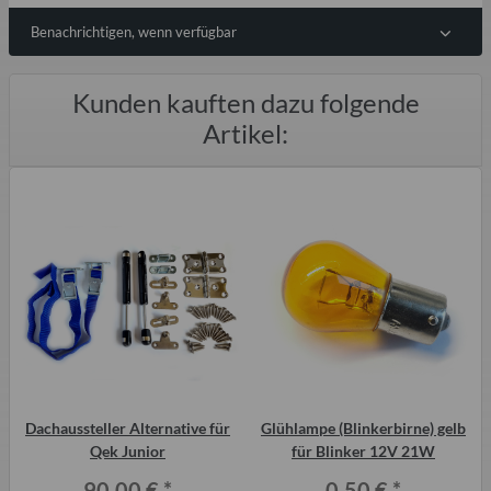
Benachrichtigen, wenn verfügbar
Kunden kauften dazu folgende
Artikel:
Dachaussteller Alternative für
Glühlampe (Blinkerbirne) gelb
Qek Junior
für Blinker 12V 21W
90,00 €
*
0,50 €
*