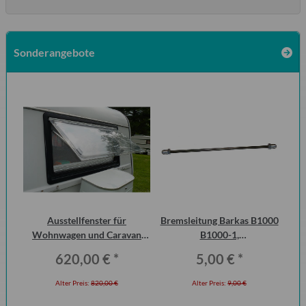
Sonderangebote
 2
Ausstellfenster für
Bremsleitung Barkas B1000
Ha
ero
Wohnwagen und Caravan
B1000-1,
P6
QEK Junior vorn Dometic
Erstausrüsterqualität
620,00 €
*
5,00 €
*
Seitz
Alter Preis:
820,00 €
Alter Preis:
9,00 €