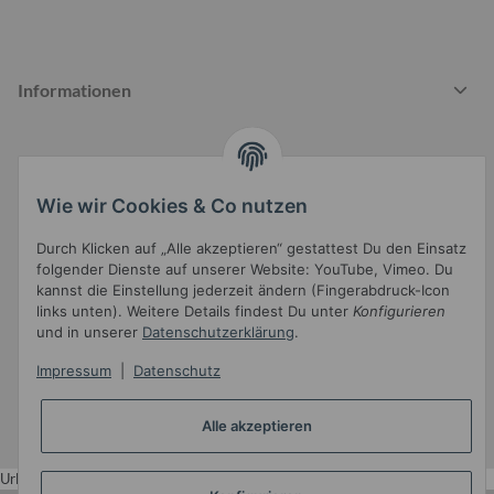
Informationen
Gesetzliche Informationen
Wie wir Cookies & Co nutzen
Durch Klicken auf „Alle akzeptieren“ gestattest Du den Einsatz
folgender Dienste auf unserer Website: YouTube, Vimeo. Du
kannst die Einstellung jederzeit ändern (Fingerabdruck-Icon
links unten). Weitere Details findest Du unter
Konfigurieren
und in unserer
Datenschutzerklärung
.
Widerrufsbutton
Impressum
|
Datenschutz
* Alle Preise inkl. gesetzlicher USt.
Alle akzeptieren
•
Powered by
JTL-Shop
•
JTL5-Template mit
von Templatix
Urlaub