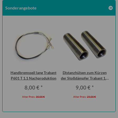
Sonderangebote
Handbremsseil lang Trabant
Distanzhülsen zum Kürzen
D
an
P601 T 1.1 Nachproduktion
der Stoßdämpfer Trabant 1.1
ic
Vorderachse (Paar)
Fl
8,00 €
*
9,00 €
*
Alter Preis:
30,00 €
Alter Preis:
25,00 €