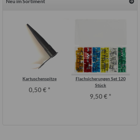
Neu im Sortiment
2
Kartuschenspitze
Flachsicherungen Set 120
AT
ero
Stück
0,50 €
*
9,50 €
*