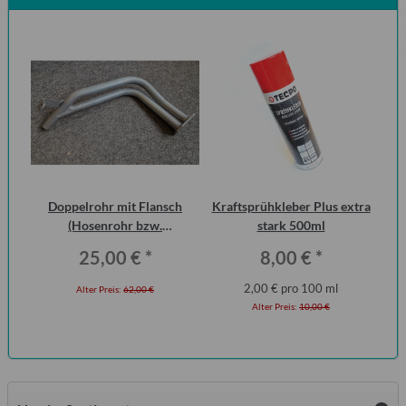
Doppelrohr mit Flansch
Kraftsprühkleber Plus extra
S
(Hosenrohr bzw.
stark 500ml
Me
Flammenrohr) Wartburg 1.3
25,00 €
*
8,00 €
*
(ohne KAT)
2,00 € pro 100 ml
Alter Preis:
62,00 €
Alter Preis:
10,00 €