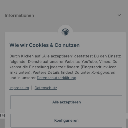
Informationen
Gesetzliche Informationen
Wie wir Cookies & Co nutzen
Durch Klicken auf „Alle akzeptieren“ gestattest Du den Einsatz
folgender Dienste auf unserer Website: YouTube, Vimeo. Du
kannst die Einstellung jederzeit ändern (Fingerabdruck-Icon
links unten). Weitere Details findest Du unter
Konfigurieren
und in unserer
Datenschutzerklärung
.
Widerrufsbutton
Impressum
|
Datenschutz
* Alle Preise inkl. gesetzlicher USt.
Alle akzeptieren
•
Powered by
JTL-Shop
•
JTL5-Template mit
von Templatix
Urlaub
Konfigurieren