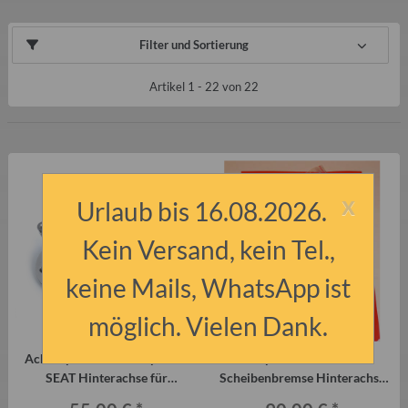
Filter und Sortierung
Artikel 1 - 22 von 22
x
Urlaub bis 16.08.2026.
Kein Versand, kein Tel.,
keine Mails, WhatsApp ist
möglich. Vielen Dank.
Achszapfen Achsstumpf VW
Adaptersatz für VW-
SEAT Hinterachse für
Scheibenbremse Hinterachse
Scheibenbremse (Paar)
am Trabant P601 und T1.1