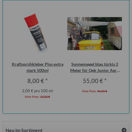
 2
Kraftsprühkleber Plus extra
Sonnensegel blau türkis 2
ero
stark 500ml
Meter für Qek Junior Aero
W
325 Bastei Intercamp
Q
8,00 €
*
55,00 €
*
2,00 € pro 100 ml
Alter Preis:
96,00 €
Alter Preis:
10,00 €
Neu im Sortiment