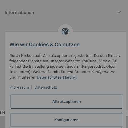
Informationen
Gesetzliche Informationen
Wie wir Cookies & Co nutzen
Durch Klicken auf „Alle akzeptieren“ gestattest Du den Einsatz
folgender Dienste auf unserer Website: YouTube, Vimeo. Du
kannst die Einstellung jederzeit ändern (Fingerabdruck-Icon
links unten). Weitere Details findest Du unter
Konfigurieren
und in unserer
Datenschutzerklärung
.
Widerrufsbutton
Impressum
|
Datenschutz
* Alle Preise inkl. gesetzlicher USt.
Alle akzeptieren
•
Powered by
JTL-Shop
•
JTL5-Template mit
von Templatix
Urlaub
Konfigurieren