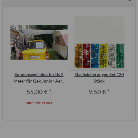
2
Sonnensegel blau türkis 2
Flachsicherungen Set 120
ero
Meter für Qek Junior Aero
Stück
325 Bastei Intercamp
55,00 €
*
9,50 €
*
Alter Preis:
96,00 €