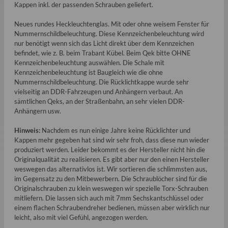
Kappen inkl. der passenden Schrauben geliefert.
Neues rundes Heckleuchtenglas. Mit oder ohne weisem Fenster für
Nummernschildbeleuchtung. Diese Kennzeichenbeleuchtung wird
nur benötigt wenn sich das Licht direkt über dem Kennzeichen
befindet, wie z. B. beim Trabant Kübel. Beim Qek bitte OHNE
Kennzeichenbeleuchtung auswählen. Die Schale mit
Kennzeichenbeleuchtung ist Baugleich wie die ohne
Nummernschildbeleuchtung. Die Rücklichtkappe wurde sehr
vielseitig an DDR-Fahrzeugen und Anhängern verbaut. An
sämtlichen Qeks, an der Straßenbahn, an sehr vielen DDR-
Anhängern usw.
Hinweis:
Nachdem es nun einige Jahre keine Rücklichter und
Kappen mehr gegeben hat sind wir sehr froh, dass diese nun wieder
produziert werden. Leider bekommt es der Hersteller nicht hin die
Originalqualität zu realisieren. Es gibt aber nur den einen Hersteller
weswegen das alternativlos ist. Wir sortieren die schlimmsten aus,
im Gegensatz zu den Mitbewerbern. Die Schraublöcher sind für die
Originalschrauben zu klein weswegen wir spezielle Torx-Schrauben
mitliefern. Die lassen sich auch mit 7mm Sechskantschlüssel oder
einem flachen Schraubendreher bedienen, müssen aber wirklich nur
leicht, also mit viel Gefühl, angezogen werden.