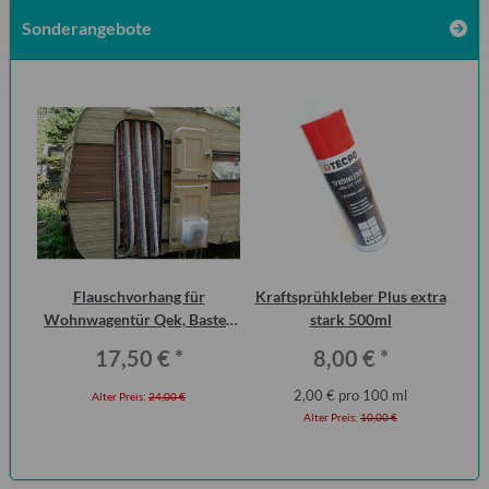
Sonderangebote
ch
Flauschvorhang für
Kraftsprühkleber Plus extra
Di
Wohnwagentür Qek, Bastei,
stark 500ml
der
1.3
Intercamp etc.
17,50 €
*
8,00 €
*
2,00 € pro 100 ml
Alter Preis:
24,00 €
Alter Preis:
10,00 €