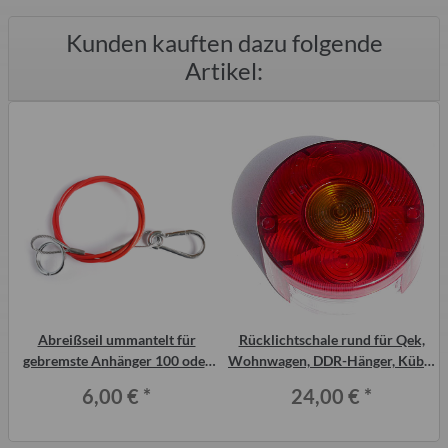
Kunden kauften dazu folgende
Artikel:
Abreißseil ummantelt für
Rücklichtschale rund für Qek,
gebremste Anhänger 100 oder
Wohnwagen, DDR-Hänger, Kübel
120cm
und viele mehr... ohne
6,00 €
*
24,00 €
*
Kennzeichenbeleuchtung