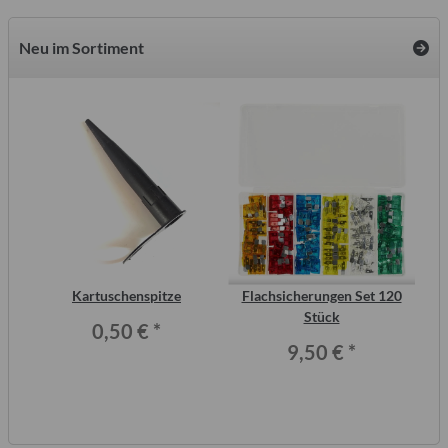
Neu im Sortiment
tic
Kartuschenspitze
Flachsicherungen Set 120
S
Stück
Me
0,50 €
*
9,50 €
*