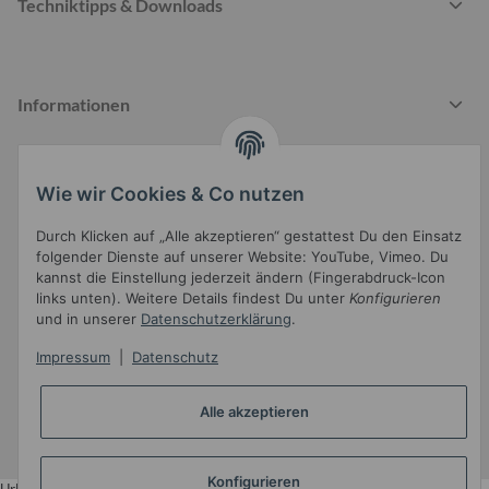
Techniktipps & Downloads
Informationen
Wie wir Cookies & Co nutzen
Gesetzliche Informationen
Durch Klicken auf „Alle akzeptieren“ gestattest Du den Einsatz
folgender Dienste auf unserer Website: YouTube, Vimeo. Du
kannst die Einstellung jederzeit ändern (Fingerabdruck-Icon
links unten). Weitere Details findest Du unter
Konfigurieren
und in unserer
Datenschutzerklärung
.
Impressum
|
Datenschutz
Widerrufsbutton
* Alle Preise inkl. gesetzlicher USt.
Alle akzeptieren
•
Powered by
JTL-Shop
•
JTL5-Template mit
von Templatix
Konfigurieren