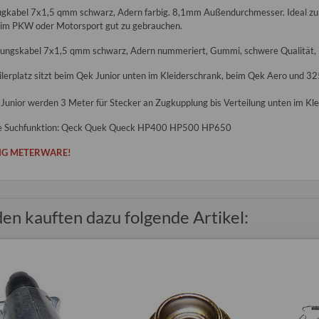
ugkabel 7x1,5 qmm schwarz, Adern farbig. 8,1mm Außendurchmesser. Ideal zur
im PKW oder Motorsport gut zu gebrauchen.
dungskabel 7x1,5 qmm schwarz, Adern nummeriert, Gummi, schwere Qualitä
ilerplatz sitzt beim Qek Junior unten im Kleiderschrank, beim Qek Aero und 32
kette DDR grün
Sonnensegel blau türkis 2 Meter für
Kraftsprühkle
Qek Junior Aero 325 Bastei
Junior werden 3 Meter für Stecker an Zugkupplung bis Verteilung unten im Kle
 €
*
Intercamp
55,00 €
*
8
die Suchfunktion: Qeck Quek Queck HP400 HP500 HP650
s:
3,00 €
2,00 
Alter Preis:
96,00 €
G METERWARE!
Alter
en kauften dazu folgende Artikel: