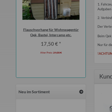
1. Fahrze
Aufgaben 
2. Verbin
Der Verte
 extra stark
Flauschvorhang für Wohnwagentür
Kennzeichen-Pla
Qek, Bastei, Intercamp etc.
Beim Qek 
1,50
*
17,50 €
*
Nur für 
Alter Prei
0 ml
Alter Preis:
24,00 €
!ACHTUN
 €
Kund
Neu im Sortiment