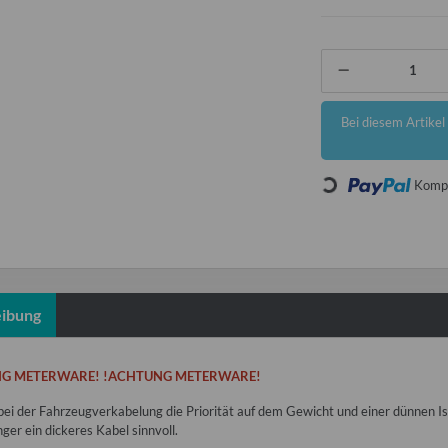
x
Bei diesem Artikel i
Loading...
Kompo
ibung
G METERWARE! !ACHTUNG METERWARE!
ei der Fahrzeugverkabelung die Priorität auf dem Gewicht und einer dünnen Iso
er ein dickeres Kabel sinnvoll.