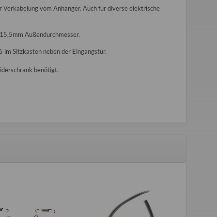
 Verkabelung vom Anhänger. Auch für diverse elektrische
t, 15,5mm Außendurchmesser.
5 im Sitzkasten neben der Eingangstür.
ber Plus extra stark
Flauschvorhang für Wohnwagentür
Kennzeic
500ml
Qek, Bastei, Intercamp etc.
iderschrank benötigt.
,00 €
*
17,50 €
*
€ pro 100 ml
Alter Preis:
24,00 €
 Preis:
10,00 €