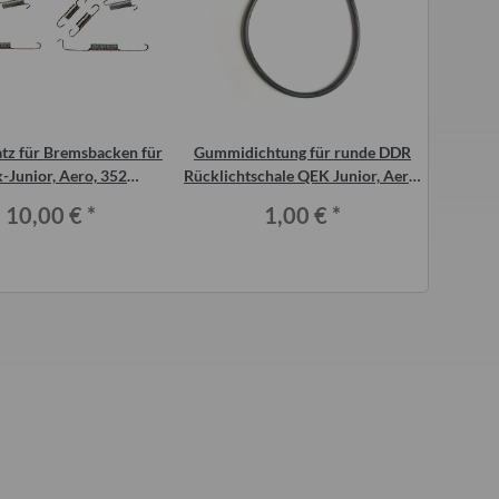
tz für Bremsbacken für
Gummidichtung für runde DDR
Bremsbac
-Junior, Aero, 352
Rücklichtschale QEK Junior, Aero,
325 HP 
chanische Bremse
325, Bastei usw.
10,00 €
*
1,00 €
*
uschenspitze
Sonnensegel grau blau 2 Meter für
Sonnense
Qek Junior Aero 325 Bastei
Qek 
0,50 €
*
Intercamp
55,00 €
*
Alter Preis:
96,00 €