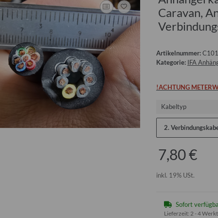
Caravan, An
Verbindung
Artikelnummer:
C101
Kategorie:
IFA Anhäng
!ACHTUNG METERW
Kabeltyp
2. Verbindungskabe
7,80 €
inkl. 19% USt.
Sofort verfügb
Lieferzeit:
2 - 4 Werk