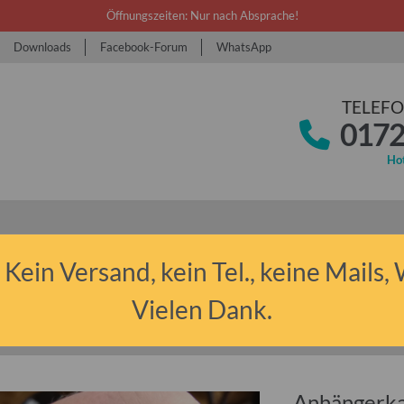
Öffnungszeiten: Nur nach Absprache!
Downloads
Facebook-Forum
WhatsApp
TELEFO
0172
Hot
 Kein Versand, kein Tel., keine Mails,
Vielen Dank.
 Anhänger sonstige
Anhängerkabel 7-polig für Wohnwagen, Caravan, Anhä
Anhängerka