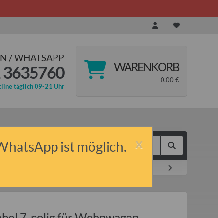
N / WHATSAPP
WARENKORB
 3635760
0,00 €
line täglich 09-21 Uhr
x
 WhatsApp ist möglich.
nger Qek Junior (Meterpreis)
bel 7-polig für Wohnwagen,