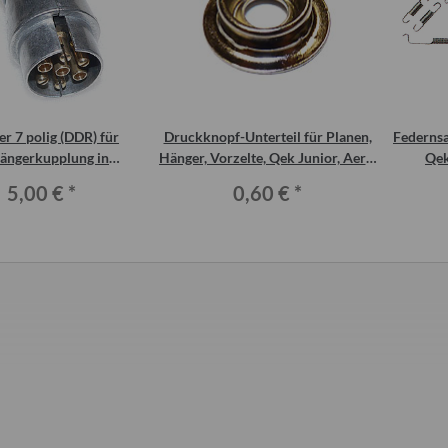
er 7 polig (DDR) für
Druckknopf-Unterteil für Planen,
Federnsa
ängerkupplung in
Hänger, Vorzelte, Qek Junior, Aero,
Qek
tallausführung
HPxxx usw.
me
5,00 €
*
0,60 €
*
nverbinder für
ATF vollsynthetic automatic
Kart
lung
Getriebeöl, 1 Liter
0 €
*
12,00 €
*
12,00 € pro 1 l