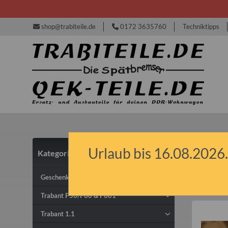
shop@trabiteile.de
0172 3635760
Techniktipps
Urlaub bis 16.08.2026.
Kategorien
IFA
Geschenkideen & Gutscheine
Trabant P50/P60 & P601
Trabant 1.1