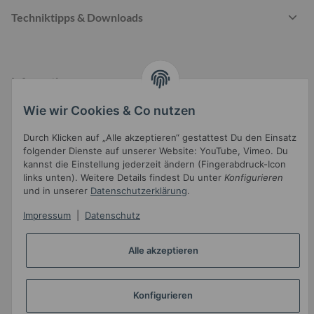
Techniktipps & Downloads
Informationen
Wie wir Cookies & Co nutzen
Durch Klicken auf „Alle akzeptieren“ gestattest Du den Einsatz
Gesetzliche Informationen
folgender Dienste auf unserer Website: YouTube, Vimeo. Du
kannst die Einstellung jederzeit ändern (Fingerabdruck-Icon
links unten). Weitere Details findest Du unter
Konfigurieren
und in unserer
Datenschutzerklärung
.
Impressum
|
Datenschutz
Widerrufsbutton
Alle akzeptieren
* Alle Preise inkl. gesetzlicher USt.
Konfigurieren
•
Powered by
JTL-Shop
•
JTL5-Template mit
von Templatix