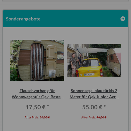
Sonderangebote
urg
Flauschvorhang für
Sonnensegel blau türkis 2
cht
Wohnwagentür Qek, Bastei,
Meter für Qek Junior Aero
W
Intercamp etc.
325 Bastei Intercamp
Q
17,50 €
*
55,00 €
*
Alter Preis:
24,00 €
Alter Preis:
96,00 €