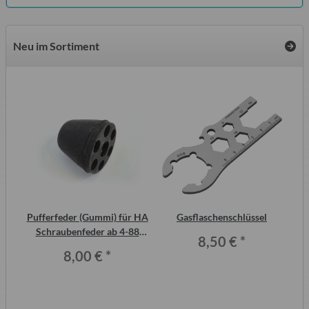
Neu im Sortiment
2
Pufferfeder (Gummi) für HA
Gasflaschenschlüssel
S
ero
Schraubenfeder ab 4-88
Me
8,50 €
*
Trabant P601 und T 1.1
8,00 €
*