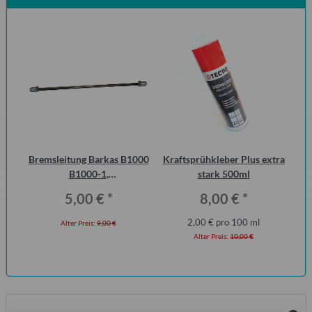
Bremsleitung Barkas B1000
Kraftsprühkleber Plus extra
S
B1000-1,
stark 500ml
Me
Erstausrüsterqualität
5,00 €
*
8,00 €
*
2,00 € pro 100 ml
Alter Preis:
9,00 €
Alter Preis:
10,00 €