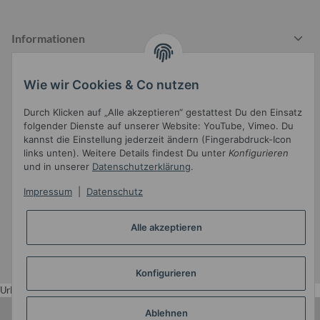
Informationen
Wie wir Cookies & Co nutzen
Gesetzliche Informationen
Durch Klicken auf „Alle akzeptieren“ gestattest Du den Einsatz
folgender Dienste auf unserer Website: YouTube, Vimeo. Du
kannst die Einstellung jederzeit ändern (Fingerabdruck-Icon
links unten). Weitere Details findest Du unter
Konfigurieren
und in unserer
Datenschutzerklärung
.
Impressum
|
Datenschutz
Widerrufsbutton
Alle akzeptieren
* Alle Preise inkl. gesetzlicher USt.
•
Powered by
JTL-Shop
•
JTL5-Template mit
von Templatix
Konfigurieren
Urlaub
Ablehnen