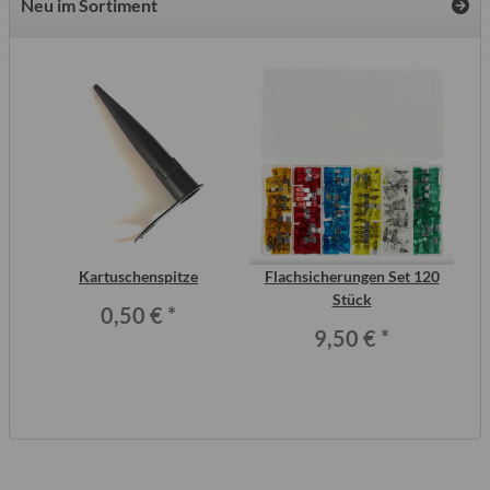
Neu im Sortiment
2
Kartuschenspitze
Flachsicherungen Set 120
ero
Stück
Wo
0,50 €
*
9,50 €
*