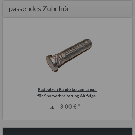
passendes Zubehör
Radbolzen Rändelbolzen länger
für Spurverbreiterung Alufelgen
Trabant Qek
3,00 €
*
ab