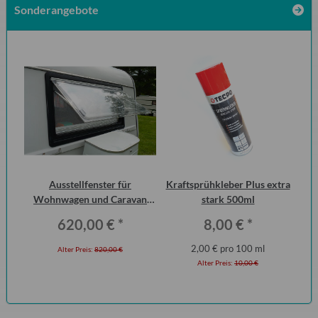
Sonderangebote
 2
Ausstellfenster für
Kraftsprühkleber Plus extra
Ha
ero
Wohnwagen und Caravan
stark 500ml
P6
QEK Junior vorn Dometic
620,00 €
*
8,00 €
*
Seitz
2,00 € pro 100 ml
Alter Preis:
820,00 €
Alter Preis:
10,00 €