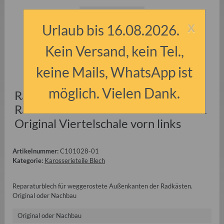
x
Urlaub bis 16.08.2026.
Kein Versand, kein Tel.,
keine Mails, WhatsApp ist
möglich. Vielen Dank.
Radschale bzw.
RadkastenschaleTrabant 601 und 1.1
Original Viertelschale vorn links
Artikelnummer:
C101028-01
Kategorie:
Karosserieteile Blech
Reparaturblech für weggerostete Außenkanten der Radkästen.
Original oder Nachbau
Original oder Nachbau