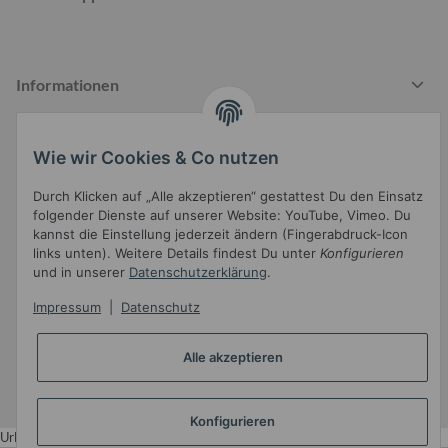
Informationen
Wie wir Cookies & Co nutzen
Gesetzliche Informationen
Durch Klicken auf „Alle akzeptieren“ gestattest Du den Einsatz
folgender Dienste auf unserer Website: YouTube, Vimeo. Du
kannst die Einstellung jederzeit ändern (Fingerabdruck-Icon
links unten). Weitere Details findest Du unter
Konfigurieren
und in unserer
Datenschutzerklärung
.
Impressum
|
Datenschutz
Widerrufsbutton
Alle akzeptieren
* Alle Preise inkl. gesetzlicher USt.
•
Powered by
JTL-Shop
•
JTL5-Template mit
von Templatix
Konfigurieren
Urlaub