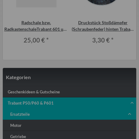
Radschale bzw.
Druckstück Stoßdämpfer
l
RadkastenschaleTrabant 601 und
(Schraubenfeder) hinten Trabant
1.1 Original Viertelschale vorn
P601 und T 1.1 ab Bj. 4 88
25,00 €
*
3,30 €
*
rechts
Kategorien
Geschenkideen & Gutscheine
Trabant P50/P60 & P601
Ersatzteile
Motor
Getriebe