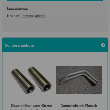
Passwort vergessen
Neu hier?
Jetzt registrieren!
Sonderangebote
Distanzhülsen zum Kürzen
Doppelrohr mit Flansch
Br