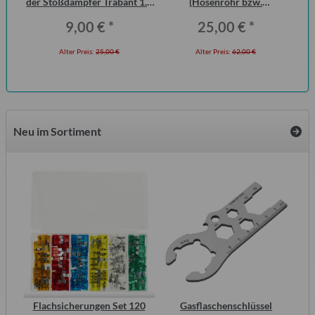
der Stoßdämpfer Trabant 1.1
(Hosenrohr bzw.
Vorderachse (Paar)
Flammenrohr) Wartburg 1.3
9,00 €
*
25,00 €
*
(ohne KAT)
Alter Preis:
25,00 €
Alter Preis:
62,00 €
Neu im Sortiment
inal
Flachsicherungen Set 120
Gasflaschenschlüssel
Wa