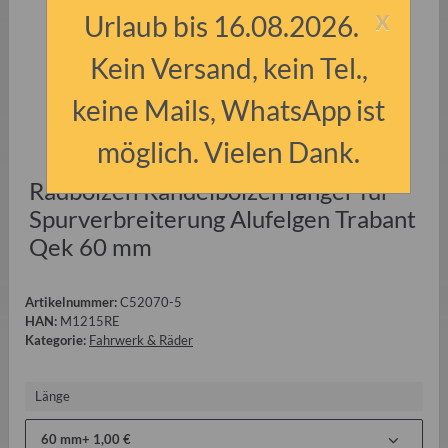
x
Urlaub bis 16.08.2026.
Kein Versand, kein Tel.,
keine Mails, WhatsApp ist
möglich. Vielen Dank.
Radbolzen Rändelbolzen länger für
Spurverbreiterung Alufelgen Trabant
Qek 60 mm
Artikelnummer:
C52070-5
HAN:
M1215RE
Kategorie:
Fahrwerk & Räder
Länge
60 mm
+ 1,00 €