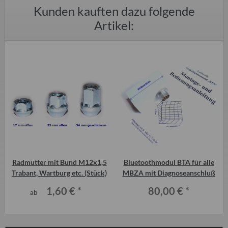
Kunden kauften dazu folgende
Artikel:
Radmutter mit Bund M12x1,5
Bluetoothmodul BTA für alle
b
Trabant, Wartburg etc. (Stück)
MBZA mit Diagnoseanschluß
1,60 €
*
80,00 €
*
ab