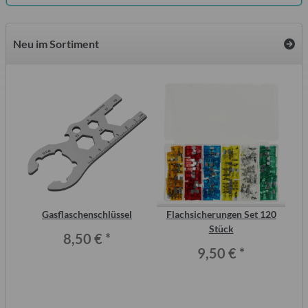
Neu im Sortiment
2
Gasflaschenschlüssel
Flachsicherungen Set 120
S
ero
Stück
Me
8,50 €
*
9,50 €
*