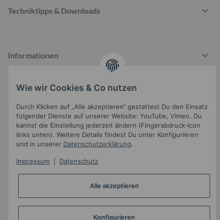
Techniktipps & Downloads
Informationen
Wie wir Cookies & Co nutzen
Gesetzliche Informationen
Durch Klicken auf „Alle akzeptieren“ gestattest Du den Einsatz
folgender Dienste auf unserer Website: YouTube, Vimeo. Du
kannst die Einstellung jederzeit ändern (Fingerabdruck-Icon
links unten). Weitere Details findest Du unter
Konfigurieren
und in unserer
Datenschutzerklärung
.
Impressum
|
Datenschutz
Widerrufsbutton
Alle akzeptieren
* Alle Preise inkl. gesetzlicher USt.
•
Powered by
JTL-Shop
•
JTL5-Template mit
von Templatix
Konfigurieren