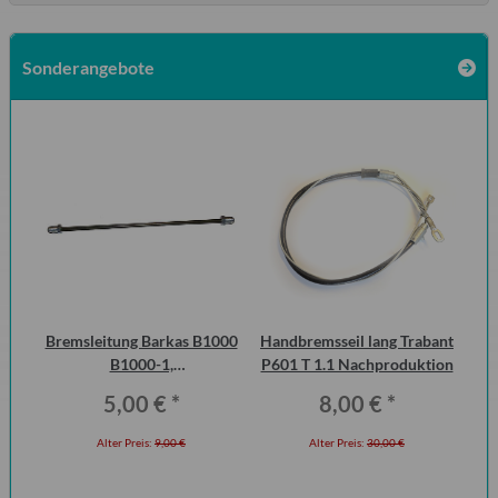
Sonderangebote
Bremsleitung Barkas B1000
Handbremsseil lang Trabant
Ke
B1000-1,
P601 T 1.1 Nachproduktion
Erstausrüsterqualität
5,00 €
*
8,00 €
*
Alter Preis:
9,00 €
Alter Preis:
30,00 €