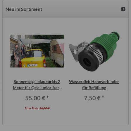
Neu im Sortiment
2
Sonnensegel blau türkis 2
Wasserdieb Hahnverbinder
ero
Meter für Qek Junior Aero
für Befüllung
325 Bastei Intercamp
55,00 €
*
7,50 €
*
Alter Preis:
96,00 €