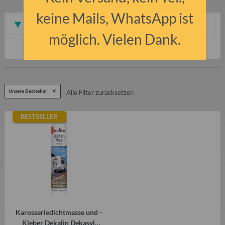
keine Mails, WhatsApp ist
Filter und Sortierung
möglich. Vielen Dank.
Artikel 1 - 1 von 1
Unsere Bestseller
Alle Filter zurücksetzen
BESTSELLER
Karosseriedichtmasse und -
Kleber Dekalin Dekasyl