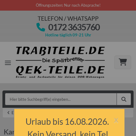
Öffnungszeiten: Nur nach Absprache!
TELEFON / WHATSAPP
0172 3635760
Hotline täglich 09-21 Uhr
Ersatzteile
x
Urlaub bis 16.08.2026.
Karosserieteile Blech
Kein Versand, kein Tel.,