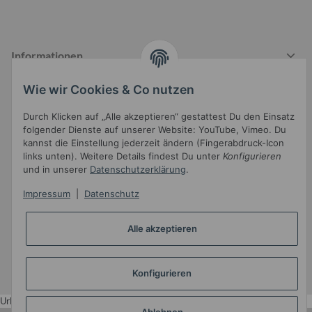
Informationen
Wie wir Cookies & Co nutzen
Durch Klicken auf „Alle akzeptieren“ gestattest Du den Einsatz
Gesetzliche Informationen
folgender Dienste auf unserer Website: YouTube, Vimeo. Du
kannst die Einstellung jederzeit ändern (Fingerabdruck-Icon
links unten). Weitere Details findest Du unter
Konfigurieren
und in unserer
Datenschutzerklärung
.
Impressum
|
Datenschutz
Widerrufsbutton
Alle akzeptieren
* Alle Preise inkl. gesetzlicher USt.
Konfigurieren
•
Powered by
JTL-Shop
•
JTL5-Template mit
von Templatix
Urlaub