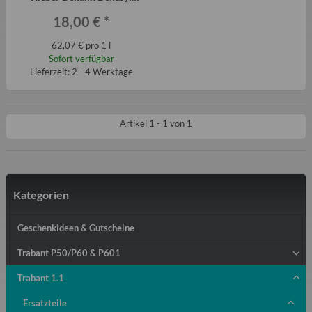
290ml für Trabant-Kotflügel,
18,00 €
*
QEK etc.
62,07 € pro 1 l
Sofort verfügbar
Lieferzeit: 2 - 4 Werktage
Artikel 1 - 1 von 1
Kategorien
Geschenkideen & Gutscheine
Trabant P50/P60 & P601
Trabant 1.1
Ersatzteile