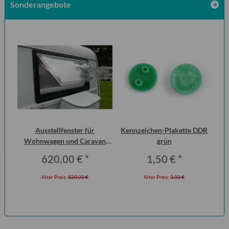
Sonderangebote
 2
Ausstellfenster für
Kennzeichen-Plakette DDR
10
ero
Wohnwagen und Caravan
grün
Mot
QEK Junior vorn Dometic
620,00 €
*
1,50 €
*
Seitz
Alter Preis:
820,00 €
Alter Preis:
3,00 €