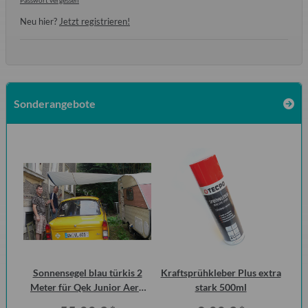
Passwort vergessen
Neu hier?
Jetzt registrieren!
Sonderangebote
Sonnensegel blau türkis 2
Kraftsprühkleber Plus extra
Br
Meter für Qek Junior Aero
stark 500ml
325 Bastei Intercamp