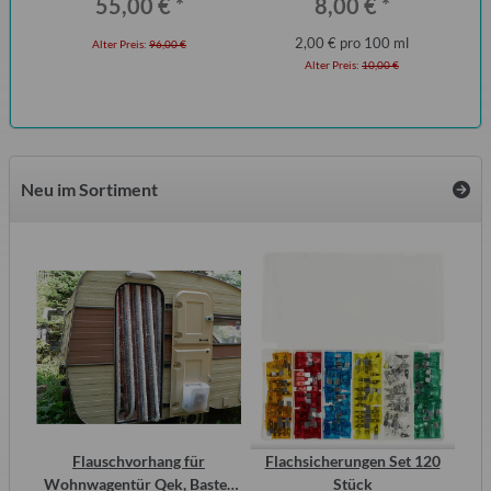
55,00 €
*
8,00 €
*
2,00 € pro 100 ml
Alter Preis:
96,00 €
Alter Preis:
10,00 €
Neu im Sortiment
2
Flauschvorhang für
Flachsicherungen Set 120
S
ero
Wohnwagentür Qek, Bastei,
Stück
Me