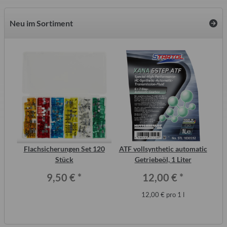
Neu im Sortiment
2
Flachsicherungen Set 120
ATF vollsynthetic automatic
S
ero
Stück
Getriebeöl, 1 Liter
Me
9,50 €
*
12,00 €
*
12,00 € pro 1 l