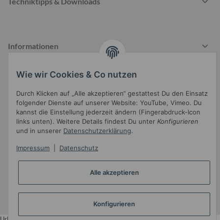
Techniktipps & Downloads
Informationen
Wie wir Cookies & Co nutzen
Gesetzliche Informationen
Durch Klicken auf „Alle akzeptieren“ gestattest Du den Einsatz
folgender Dienste auf unserer Website: YouTube, Vimeo. Du
kannst die Einstellung jederzeit ändern (Fingerabdruck-Icon
links unten). Weitere Details findest Du unter
Konfigurieren
und in unserer
Datenschutzerklärung
.
Impressum
|
Datenschutz
Widerrufsbutton
Alle akzeptieren
* Alle Preise inkl. gesetzlicher USt.
•
Powered by
JTL-Shop
Konfigurieren
•
JTL5-Template mit
von Templatix
Urlaub