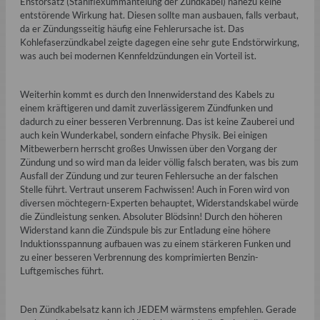
Enstörsatz (Stahlflexummantelung der Zündkabel) nahezu keine
entstörende Wirkung hat. Diesen sollte man ausbauen, falls verbaut,
da er Zündungsseitig häufig eine Fehlerursache ist. Das
Kohlefaserzündkabel zeigte dagegen eine sehr gute Endstörwirkung,
was auch bei modernen Kennfeldzündungen ein Vorteil ist.
Weiterhin kommt es durch den Innenwiderstand des Kabels zu
einem kräftigeren und damit zuverlässigerem Zündfunken und
dadurch zu einer besseren Verbrennung. Das ist keine Zauberei und
auch kein Wunderkabel, sondern einfache Physik. Bei einigen
Mitbewerbern herrscht großes Unwissen über den Vorgang der
Zündung und so wird man da leider völlig falsch beraten, was bis zum
Ausfall der Zündung und zur teuren Fehlersuche an der falschen
Stelle führt. Vertraut unserem Fachwissen! Auch in Foren wird von
diversen möchtegern-Experten behauptet, Widerstandskabel würde
die Zündleistung senken. Absoluter Blödsinn! Durch den höheren
Widerstand kann die Zündspule bis zur Entladung eine höhere
Induktionsspannung aufbauen was zu einem stärkeren Funken und
zu einer besseren Verbrennung des komprimierten Benzin-
Luftgemisches führt.
Den Zündkabelsatz kann ich JEDEM wärmstens empfehlen. Gerade