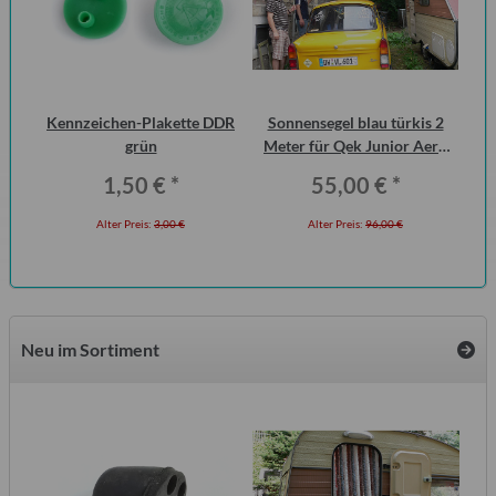
urg
Kennzeichen-Plakette DDR
Sonnensegel blau türkis 2
Ha
cht
grün
Meter für Qek Junior Aero
P6
325 Bastei Intercamp
1,50 €
*
55,00 €
*
Alter Preis:
3,00 €
Alter Preis:
96,00 €
Neu im Sortiment