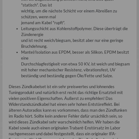
"statisch". Das ist
wichtig, um die nächste Schicht vor einem Abreißen zu
schützen, wenn mal
jemand am Kabel "rupft".
Leitungsschicht aus Kohlenstoffpolymer. Diese überträgt die
Zündenergie
und ist recht weich/biegsam, besitzt aber nur eine geringe
Bruchdehnung.
Mantel/Isolation aus EPDM, besser als Silikon. EPDM besitzt
eine
Durchschlagfestigkeit von etwa 50 KV, ist weich und biegsam
mit hoher mechanischer Resistenz, vibrationsfest, UV
beständig und beständig gegen Öle/Fette und Salze.
Dieses Zündkabelset ist ein sehr preiswertes und lohnendes
Tuningprodukt und natürlich erst recht das richtige Ersatzteil mit
vielen positiven Eigenschaften. Äußerst zu empfehlen! Das
Widerstandszündkabel hat einen sehr hohen Entstöreffekt. Bei
älteren Autoradios kann es vorkommen, dass man den Zündfunken
im Radio hört. Sollte kein anderer Fehler dafür ursächlich sein, so
wird dieses Zündkabel sehr warscheinlich helfen. Wir haben die
Kabel sowie auch einen originalen Trabant-Enstörsatz im Labor
nachgemessen und dabei festgestellt, dass ein originaler IFA-