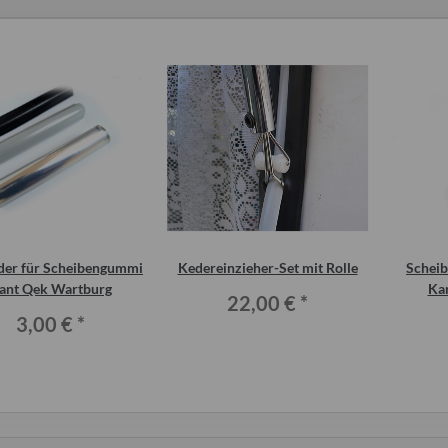
eder für Scheibengummi
Kedereinzieher-Set mit Rolle
Scheib
enspitze
Wasserdieb Hahnverbinder für
Verschluss
ant Qek Wartburg
Kar
22,00 €
*
Befüllung
Ausstellfens
0 €
*
3,00 €
*
3
b
7,50 €
*
2