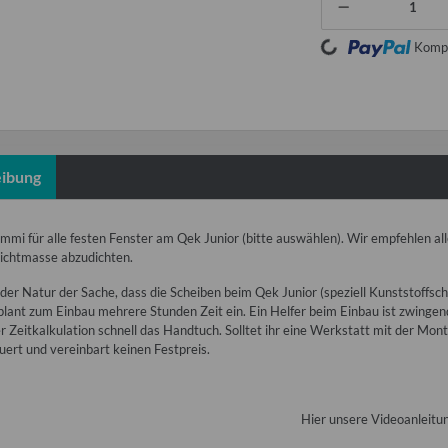
Loading...
Kompo
ibung
mmi für alle festen Fenster am Qek Junior (bitte auswählen). Wir empfehlen a
ichtmasse abzudichten.
n der Natur der Sache, dass die Scheiben beim Qek Junior (speziell Kunststoffs
 plant zum Einbau mehrere Stunden Zeit ein. Ein Helfer beim Einbau ist zwingen
r Zeitkalkulation schnell das Handtuch. Solltet ihr eine Werkstatt mit der Monta
ert und vereinbart keinen Festpreis.
Hier unsere Videoanleitun