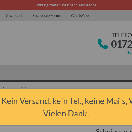
Öffnungszeiten: Nur nach Absprache!
Downloads
Facebook-Forum
WhatsApp
TELEFO
0172
Hot
 Kein Versand, kein Tel., keine Mails,
 Junior & Aero & 325
Ersatzteile
Scheibengummi für Qek Junior (Stück
Vielen Dank.
Scheibengum