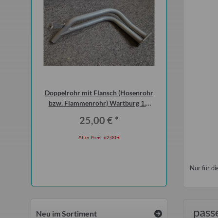
rtburg 1.3
Doppelrohr mit Flansch (Hosenrohr
Flauschvorhang f
t verbautem
bzw. Flammenrohr) Wartburg 1.3
Qek, Bastei, I
(ohne KAT)
*
25,00 €
*
17,5
 €
Alter Preis:
62,00 €
Alter Preis
Nur für 
pass
Neu im Sortiment