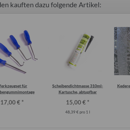
en kauften dazu folgende Artikel:
erkzeugset für
Scheibendichtmasse 310ml-
Kedere
ibengummimontage
Kartusche, abtupfbar
17,00 €
*
15,00 €
*
48,39 € pro 1 l