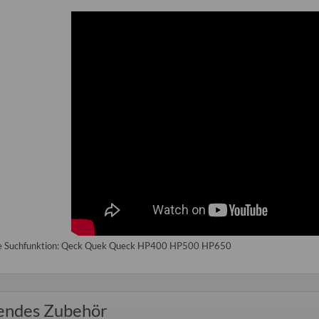
ür Wohnwagentür
15W-40 Hightec-Motoröl, Kanister
Vorschalldä
ntercamp etc.
5 Liter
(Verwendung 
0 €
*
20,00 €
*
50
20,00 € pro 1 l
:
24,00 €
Alter
Alter Preis:
28,00 €
die Suchfunktion: Qeck Quek Queck HP400 HP500 HP650
endes Zubehör