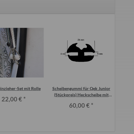
inzieher-Set mit Rolle
Scheibengummi für Qek Junior
Scheib
(Stückpreis) Heckscheibe mit
(Stück
22,00 €
*
Keder schwarz
60,00 €
*