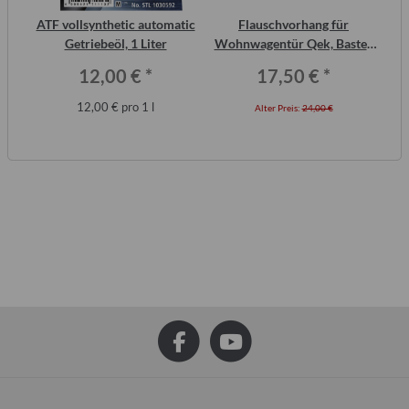
inal
ATF vollsynthetic automatic
Flauschvorhang für
Wa
or,
Getriebeöl, 1 Liter
Wohnwagentür Qek, Bastei,
Intercamp etc.
12,00 €
*
17,50 €
*
12,00 € pro 1 l
Alter Preis:
24,00 €