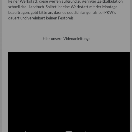
keiner Werkstatt, diese werfen aufgrund zu geringer Zeitkalkulation
schnell das Handtuch. Solltet ihr eine Werkstatt mit der Montage
beauftragen, gebt bitte an, dass es deutlich länger als bei PKW´s
dauert und vereinbart keinen Festpreis.
Hier unsere Videoanleitung: