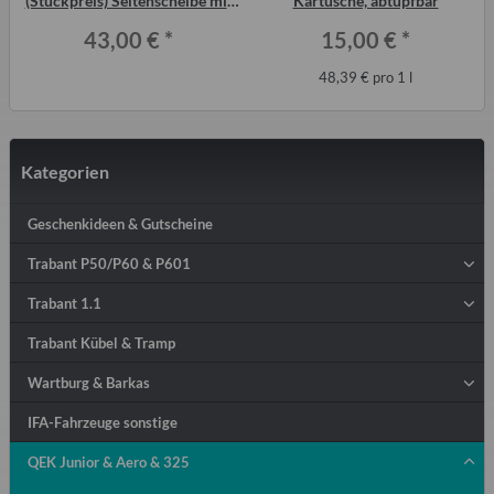
(Stückpreis) Seitenscheibe mit
Kartusche, abtupfbar
Keder grau
43,00 €
*
15,00 €
*
48,39 € pro 1 l
Kategorien
Geschenkideen & Gutscheine
Trabant P50/P60 & P601
Trabant 1.1
Trabant Kübel & Tramp
Wartburg & Barkas
IFA-Fahrzeuge sonstige
QEK Junior & Aero & 325