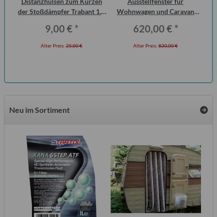
öl,
Distanzhülsen zum Kürzen
Ausstellfenster für
D
der Stoßdämpfer Trabant 1.1
Wohnwagen und Caravan
Vorderachse (Paar)
QEK Junior vorn Dometic
Fl
9,00 €
*
620,00 €
*
Seitz
Alter Preis:
25,00 €
Alter Preis:
820,00 €
Neu im Sortiment