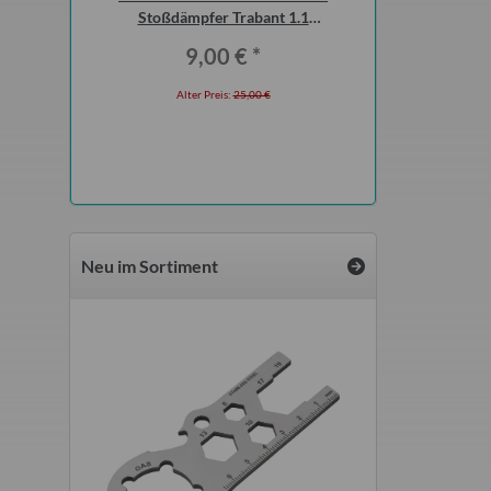
5 Bastei
Stoßdämpfer Trabant 1.1
bzw. Flammenrohr
Vorderachse (Paar)
(ohne 
*
9,00 €
*
25,0
 €
Alter Preis:
25,00 €
Alter Preis
Neu im Sortiment