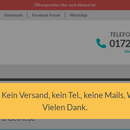
Öffnungszeiten: Nur nach Absprache!
Downloads
Facebook-Forum
WhatsApp
TELEFO
0172
Hot
 Kein Versand, kein Tel., keine Mails,
bant 1.1
Tuning
Motor & Getriebe
Vielen Dank.
 & Getriebe