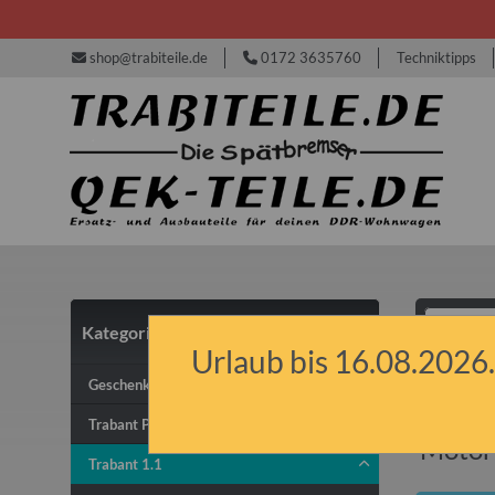
shop@trabiteile.de
0172 3635760
Techniktipps
Kategorien
Urlaub bis 16.08.2026.
Tra
Geschenkideen & Gutscheine
Trabant P50/P60 & P601
Motor
Trabant 1.1