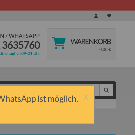
N / WHATSAPP
WARENKORB
 3635760
0,00 €
line täglich 09-21 Uhr
x
 WhatsApp ist möglich.