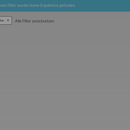
esen Filter wurden keine Ergebnisse gefunden.
ller
Alle Filter zurücksetzen