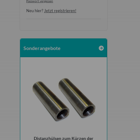
Passwort vergessen
Neu hier?
Jetzt registrieren!
Sonderangebote
 2 Meter für
Distanzhülsen zum Kürzen der
Doppelrohr mit Fl