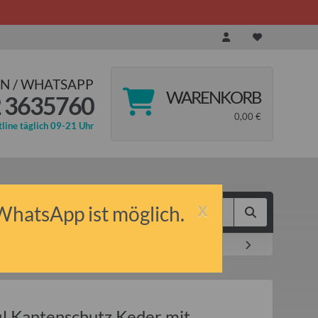
N / WHATSAPP
WARENKORB
 3635760
0,00 €
line täglich 09-21 Uhr
x
 WhatsApp ist möglich.
Trabant und QEK Junior uvm.
l Kantenschutz Keder mit