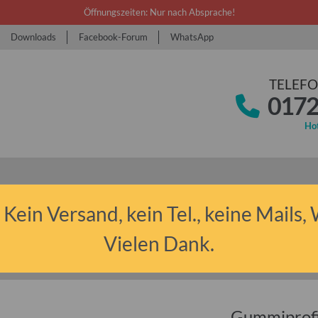
Öffnungszeiten: Nur nach Absprache!
Downloads
Facebook-Forum
WhatsApp
TELEFO
0172
Hot
 Kein Versand, kein Tel., keine Mails,
Vielen Dank.
 Anhänger sonstige
Gummiprofil Kantenschutz Keder mit Stahleinlage für 
Gummiprofi