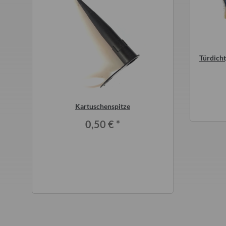
der für Scheibengummi
Universalleine für Camping in
Türdich
ant Qek Wartburg
versch. Ausführungen 2 weiß 20m
auf Haspel 3mm
3,00 €
*
1,50 €
*
2 Meter für
Kartuschenspitze
ATF vollsynthe
5 Bastei
Getriebeöl
0,50 €
*
*
12,0
12,00 € 
 €