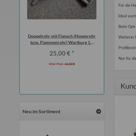
Für die H
Ideal auc
Beim Qek 
tic-Motorrad
Doppelrohr mit Flansch (Hosenrohr
Distanzhülsen z
Weiterer 
 5 Liter
bzw. Flammenrohr) Wartburg 1.3
Stoßdämpfer 
Profilbrei
(ohne KAT)
Vorderachs
*
25,00 €
*
9,00
Nur für 
l
Alter Preis:
62,00 €
Alter Preis
 €
Kund
Neu im Sortiment