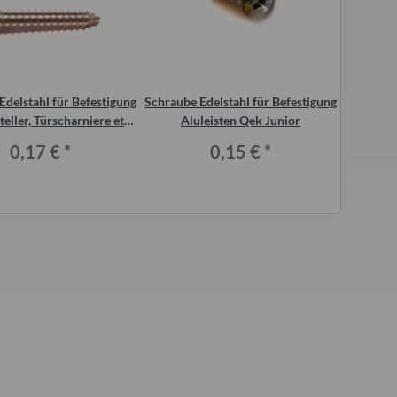
Edelstahl für Befestigung
Schraube Edelstahl für Befestigung
Füller 
eller, Türscharniere etc.
Aluleisten Qek Junior
Tr
Qek Junior
0,17 €
*
0,15 €
*
a
ng für Wohnwagentür
Sonnensegel grau blau 2 Meter für
ei, Intercamp etc.
Qek Junior Aero 325 Bastei
Intercamp
7,50 €
*
55,00 €
*
r Preis:
24,00 €
Alter Preis:
96,00 €