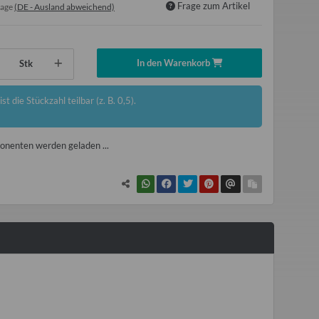
Frage zum Artikel
tage
(DE - Ausland abweichend)
In den Warenkorb
Stk
st die Stückzahl teilbar (z. B. 0,5).
nenten werden geladen ...