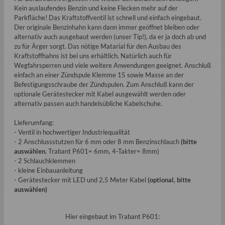
Kein auslaufendes Benzin und keine Flecken mehr auf der
Parkfläche! Das Kraftstoffventil ist schnell und einfach eingebaut.
Der originale Benzinhahn kann dann immer geöffnet bleiben oder
alternativ auch ausgebaut werden (unser Tip!), da er ja doch ab und
zu für Ärger sorgt. Das nötige Matarial für den Ausbau des
Kraftstoffhahns ist bei uns erhältlich. Natürlich auch für
Wegfahrsperren und viele weitere Anwendungen geeignet. Anschluß
einfach an einer Zündspule Klemme 15 sowie Masse an der
Befestigungsschraube der Zündspulen. Zum Anschluß kann der
optionale Gerätestecker mit Kabel ausgewählt werden oder
alternativ passen auch handelsübliche Kabelschuhe.
Lieferumfang:
- Ventil in hochwertiger Industriequalität
- 2 Anschlussstutzen für 6 mm oder 8 mm Benzinschlauch
(bitte
auswählen
, Trabant P601= 6mm, 4-Takter= 8mm)
- 2 Schlauchklemmen
- kleine Einbauanleitung
- Gerätestecker mit LED und 2,5 Meter Kabel
(optional, bitte
auswählen)
Hier eingebaut im Trabant P601: