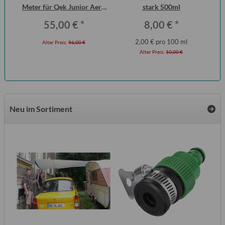
ei,
Meter für Qek Junior Aero
stark 500ml
Mot
325 Bastei Intercamp
55,00 €
*
8,00 €
*
2,00 € pro 100 ml
Alter Preis:
96,00 €
Alter Preis:
10,00 €
Neu im Sortiment