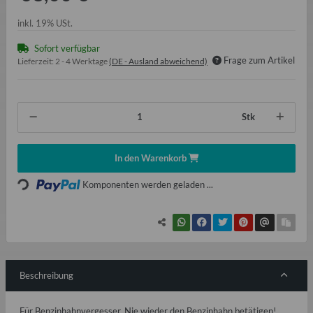
inkl. 19% USt.
Sofort verfügbar
Frage zum Artikel
Lieferzeit:
2 - 4 Werktage
(DE - Ausland abweichend)
Stk
In den Warenkorb
ading...
Komponenten werden geladen ...
Beschreibung
Für Benzinhahnvergesser. Nie wieder den Benzinhahn betätigen!