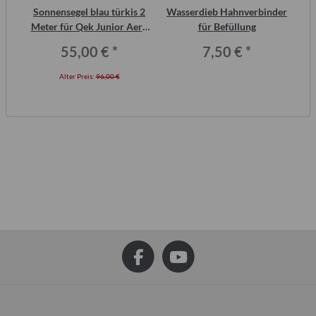
2
Sonnensegel blau türkis 2
Wasserdieb Hahnverbinder
AT
ero
Meter für Qek Junior Aero
für Befüllung
325 Bastei Intercamp
55,00 €
*
7,50 €
*
Alter Preis:
96,00 €