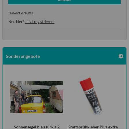
Passwort vergessen
Neu hier?
Jetzt registrieren!
Sonderangebote
Sonnensegel blau türkis 2
Kraftsprühkleber Plus extra
10