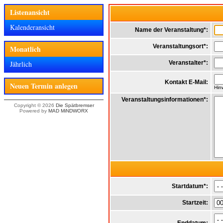
Listenansicht
Kalenderansicht
Name der Veranstaltung*:
Veranstaltungsort*:
Monatlich
Jährlich
Veranstalter*:
Kontakt E-Mail:
Neuen Termin anlegen
Hin
Veranstaltungsinformationen*:
Copyright © 2026
Die Spätbremser
Powered by
MAD MiNDWORX
Startdatum*:
Startzeit: