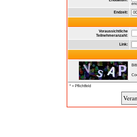
Enddatum:
end
Endzeit:
Voraussichtliche
Teilnehmeranzahl:
Link:
Bit
Co
* = Pflichtfeld