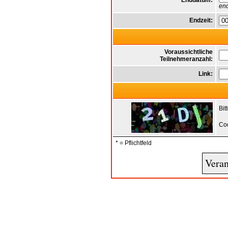
Enddatum:
end
Endzeit:
Voraussichtliche
Teilnehmeranzahl:
Link:
Bit
Co
* = Pflichtfeld