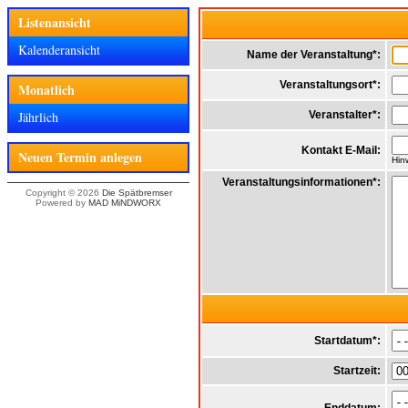
Listenansicht
Kalenderansicht
Name der Veranstaltung*:
Veranstaltungsort*:
Monatlich
Jährlich
Veranstalter*:
Kontakt E-Mail:
Neuen Termin anlegen
Hin
Veranstaltungsinformationen*:
Copyright © 2026
Die Spätbremser
Powered by
MAD MiNDWORX
Startdatum*:
Startzeit: