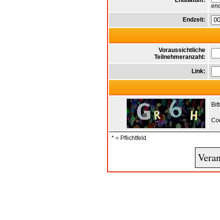
Enddatum:
end
Endzeit:
Voraussichtliche
Teilnehmeranzahl:
Link:
Bit
Co
* = Pflichtfeld