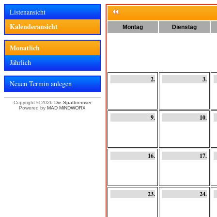
Listenansicht
Kalenderansicht
Montag
Dienstag
Monatlich
Jährlich
2.
3.
Neuen Termin anlegen
Copyright © 2026
Die Spätbremser
Powered by
MAD MiNDWORX
9.
10.
16.
17.
23.
24.