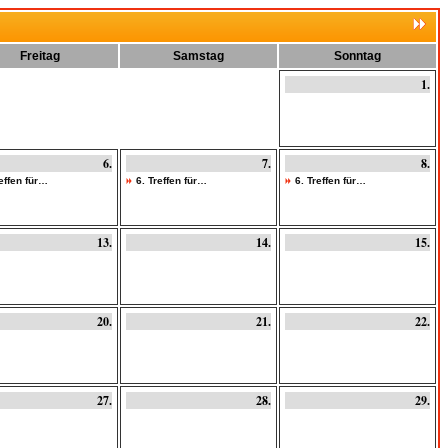
Freitag
Samstag
Sonntag
1.
6.
7.
8.
reffen für…
6. Treffen für…
6. Treffen für…
13.
14.
15.
20.
21.
22.
27.
28.
29.