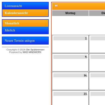
Listenansicht
Kalenderansicht
Montag
Di
Monatlich
Jährlich
2.
Neuen Termin anlegen
Copyright © 2026
Die Spätbremser
Powered by
MAD MiNDWORX
9.
16.
23.