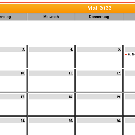
Mai 2022
enstag
Mittwoch
Donnerstag
3.
4.
5.
6. T
10.
11.
12.
17.
18.
19.
24.
25.
26.