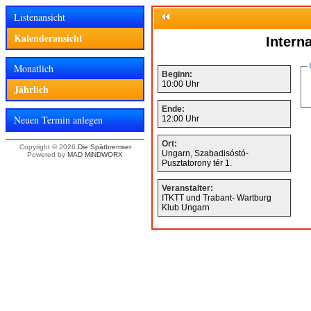
Listenansicht
Kalenderansicht
Intern
Monatlich
Beginn:
10:00 Uhr
Jährlich
Ende:
Neuen Termin anlegen
12:00 Uhr
Ort:
Copyright © 2026
Die Spätbremser
Ungarn, Szabadisóstó-
Powered by
MAD MiNDWORX
Pusztatorony tér 1.
Veranstalter:
ITKTT und Trabant- Wartburg
Klub Ungarn