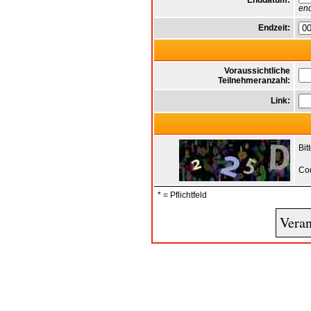
Enddatum:
end
Endzeit:
Voraussichtliche
Teilnehmeranzahl:
Link:
Bit
Co
* = Pflichtfeld