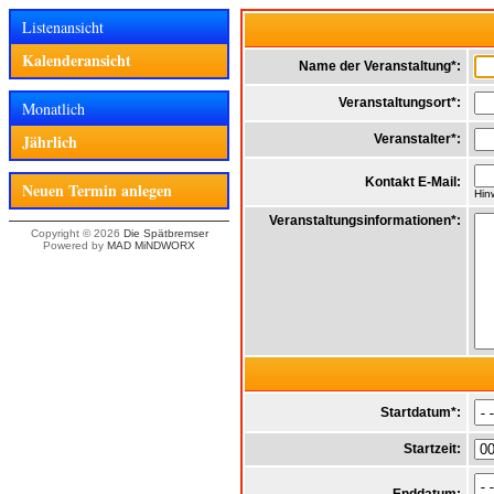
Listenansicht
Kalenderansicht
Name der Veranstaltung*:
Veranstaltungsort*:
Monatlich
Jährlich
Veranstalter*:
Kontakt E-Mail:
Neuen Termin anlegen
Hin
Veranstaltungsinformationen*:
Copyright © 2026
Die Spätbremser
Powered by
MAD MiNDWORX
Startdatum*:
Startzeit: