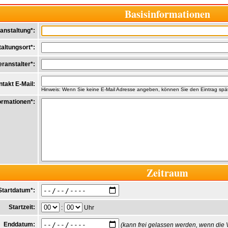
Basisinformationen
anstaltung*:
altungsort*:
eranstalter*:
takt E-Mail:
Hinweis: Wenn Sie keine E-Mail Adresse angeben, können Sie den Eintrag spät
ormationen*:
Zeitraum
Startdatum*:
Startzeit:
:
Uhr
Enddatum:
(kann frei gelassen werden, wenn die 