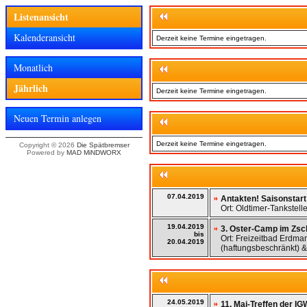
Listenansicht
Kalenderansicht
Derzeit keine Termine eingetragen.
Monatlich
Jährlich
Derzeit keine Termine eingetragen.
Neuen Termin anlegen
Derzeit keine Termine eingetragen.
Copyright © 2026
Die Spätbremser
Powered by
MAD MiNDWORX
07.04.2019
Antakten! Saisonstart
Ort: Oldtimer-Tankstel
19.04.2019
3. Oster-Camp im Zsch
bis
Ort: Freizeitbad Erdm
20.04.2019
(haftungsbeschränkt) 
24.05.2019
11. Mai-Treffen der I