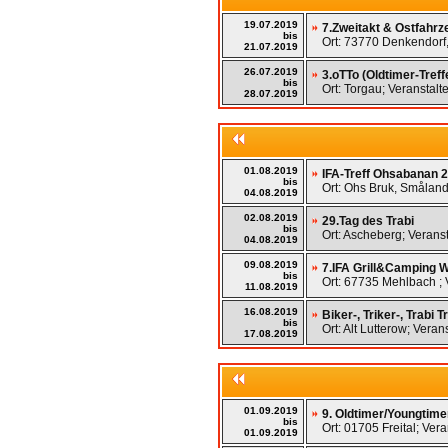
19.07.2019
7.Zweitakt & Ostfah
bis
Ort: 73770 Denkendorf,
21.07.2019
26.07.2019
3.oTTo (Oldtimer-Treff
bis
Ort: Torgau; Veranstalte
28.07.2019
01.08.2019
IFA-Treff Ohsabanan 
bis
Ort: Ohs Bruk, Småland
04.08.2019
02.08.2019
29.Tag des Trabi
bis
Ort: Ascheberg; Veranst
04.08.2019
09.08.2019
7.IFA Grill&Camping
bis
Ort: 67735 Mehlbach ; V
11.08.2019
16.08.2019
Biker-, Triker-, Trabi T
bis
Ort: Alt Lutterow; Verans
17.08.2019
01.09.2019
9. Oldtimer/Youngtimer
bis
Ort: 01705 Freital; Ver
01.09.2019