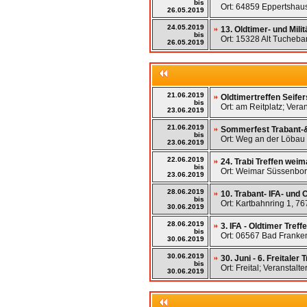
bis
Ort: 64859 Eppertshaus
26.05.2019
24.05.2019
13. Oldtimer- und Mili
bis
Ort: 15328 Alt Tucheba
26.05.2019
21.06.2019
Oldtimertreffen Seifer
bis
Ort: am Reitplatz; Vera
23.06.2019
21.06.2019
Sommerfest Trabant-&
bis
Ort: Weg an der Löbau 
23.06.2019
22.06.2019
24. Trabi Treffen wei
bis
Ort: Weimar Süssenbor
23.06.2019
28.06.2019
10. Trabant- IFA- und
bis
Ort: Kartbahnring 1, 76
30.06.2019
28.06.2019
3. IFA - Oldtimer Treff
bis
Ort: 06567 Bad Franke
30.06.2019
30.06.2019
30. Juni - 6. Freitaler
bis
Ort: Freital; Veranstalt
30.06.2019