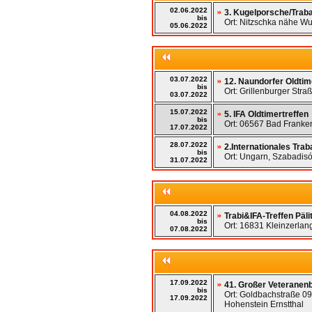
02.06.2022
3. Kugelporsche/Traba
bis
Ort: Nitzschka nähe Wu
05.06.2022
03.07.2022
12. Naundorfer Oldtim
bis
Ort: Grillenburger Stra
03.07.2022
15.07.2022
5. IFA Oldtimertreffen
bis
Ort: 06567 Bad Franke
17.07.2022
28.07.2022
2.Internationales Trab
bis
Ort: Ungarn, Szabadisó
31.07.2022
04.08.2022
Trabi&IFA-Treffen Päli
bis
Ort: 16831 Kleinzerlan
07.08.2022
17.09.2022
41. Großer Veteranenb
bis
Ort: Goldbachstraße 09
17.09.2022
Hohenstein Ernstthal