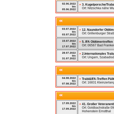
02.06.2022
3. Kugelporsche/Traba
bis
Ort: Nitzschka nähe Wu
05.06.2022
03.07.2022
12. Naundorfer Oldtim
bis
Ort: Grillenburger Stra
03.07.2022
15.07.2022
5. IFA Oldtimertreffen
bis
Ort: 06567 Bad Franke
17.07.2022
28.07.2022
2.Internationales Trab
bis
Ort: Ungarn, Szabadisó
31.07.2022
04.08.2022
Trabi&IFA-Treffen Päli
bis
Ort: 16831 Kleinzerlan
07.08.2022
17.09.2022
41. Großer Veteranenb
bis
Ort: Goldbachstraße 09
17.09.2022
Hohenstein Ernstthal