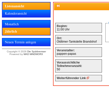
Listenansicht
Kalenderansicht
Monatlich
Beginn:
11:00 Uhr
Jährlich
Ort:
Neuen Termin anlegen
Oldtimer-Tankstelle Brandshof
Veranstalter:
Copyright © 2026
Die Spätbremser
pappen-papas
Powered by
MAD MiNDWORX
Voraussichtliche
Teilnehmeranzahl:
50
Weiterführender Link