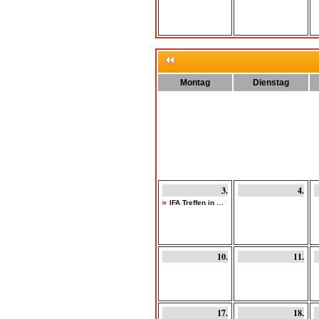
Montag
Dienstag
3.
4.
IFA Treffen in …
10.
11.
17.
18.