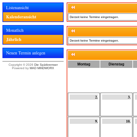
Listenansicht
Kalenderansicht
Derzeit keine Termine eingetragen.
Monatlich
Jährlich
Derzeit keine Termine eingetragen.
Neuen Termin anlegen
Montag
Dienstag
Copyright © 2026
Die Spätbremser
Powered by
MAD MiNDWORX
2.
3.
9.
10.