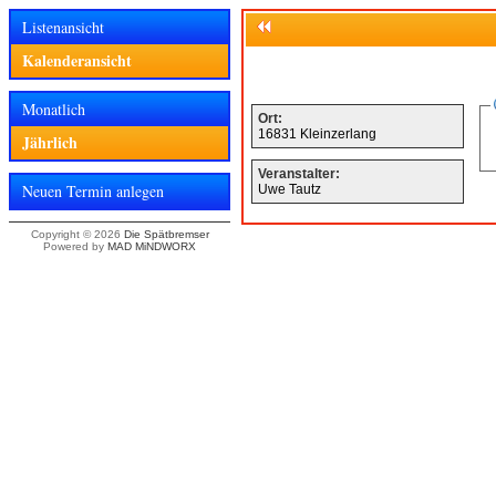
Listenansicht
Kalenderansicht
Monatlich
Ort:
16831 Kleinzerlang
Jährlich
Veranstalter:
Neuen Termin anlegen
Uwe Tautz
Copyright © 2026
Die Spätbremser
Powered by
MAD MiNDWORX