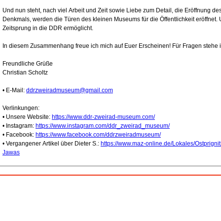
Und nun steht, nach viel Arbeit und Zeit sowie Liebe zum Detail, die Eröffnung 
Denkmals, werden die Türen des kleinen Museums für die Öffentlichkeit eröffnet. U
Zeitsprung in die DDR ermöglicht.
In diesem Zusammenhang freue ich mich auf Euer Erscheinen! Für Fragen stehe 
Freundliche Grüße
Christian Scholtz
• E-Mail:
ddrzweiradmuseum@gmail.com
Verlinkungen:
• Unsere Website:
https://www.ddr-zweirad-museum.com/
• Instagram:
https://www.instagram.com/ddr_zweirad_museum/
• Facebook:
https://www.facebook.com/ddrzweiradmuseum/
• Vergangener Artikel über Dieter S.:
https://www.maz-online.de/Lokales/Ostprign
Jawas