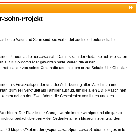
r-Sohn-Projekt
das beide Vater und Sohn sind, sie verbindet auch die Leidenschaft für
s kleinen Jungen auf einer Jawa sah. Damals kam der Gedanke auf, wie schön
en auf DDR-Motorräder geworfen hatte, waren die ersten
rad, das er von seiner Oma hatte und mit dem er zur Schule fuhr. Christian
hinen als Ersatzteilspender und die Aufarbeitung aller Maschinen und
ekamen neben den Zweirädern die Geschichten von ihnen und den
 Maschinen. Der Platz in der Garage wurde immer weniger und die ganze
ten nicht unbedacht bleiben – der Gedanke an ein Museum ist entstanden.
n ca. 40 Mopeds/Motorräder (Export Jawa Sport, Jawa Stadion, die gesamte