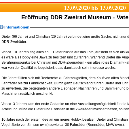
13.09.2020 bis 13.09.2020
Eröffnung DDR Zweirad Museum - Vate
Informationen
Dieter (66 Jahre) und Christian (29 Jahre) verbindet eine große Sache, nicht nur 
DDR-Zweiräder.
Vor ca. 10 Jahren fing alles an… Dieter blickte auf das Foto, auf dem er sich al
es wäre als Hobby eine Jawa zu besitzen und zu fahren. Während Dieter die Aug
Berührungspunkte bei Christian mit DDR-Zweirädern - ein altes rotes Diamant-Fahr
war von der Qualität so begeistert, dass damit auch sein Interesse wuchs.
Die Jahre füllten sich mit Recherche zu Fahrzeugteilen, dem Kauf von alten Masc
Fahrräder bis zur Fahrtüchtigkeit. Durch ganz Deutschland fuhren Dieter und Christian, zum Teil verknüpft als Familienausflug, um die alten DDR-Maschinen
zu erwerben. Sie begegneten andere Liebhaber, Nachfahren und Sammler und b
Maschinen zusätzlich geschenkt.
Vor ca. 3 Jahren kam der erste Gedanke an eine Ausstellungsmöglichkeit für die
Arbeit und Mühe die Dieter und Christian in die Zweiräder investiert hatten, soll
10 Jahre nach der ersten Idee an ein neues Hobby, besitzen Dieter und Christia
Vogel-Serie von Simson uvm.) sowie ca. 30 Fahrräder (Rennräder, MAW uvm.).