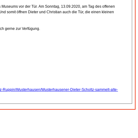
des Museums vor der Tür. Am Sonntag, 13.09.2020, am Tag des offenen
nd somit öffnen Dieter und Christian auch die Tür, die einen kleinen
ich gerne zur Verfügung.
itz-Ruppin/Wusterhausen/Wusterhausener-Dieter-Scholtz-sammelt-alte-