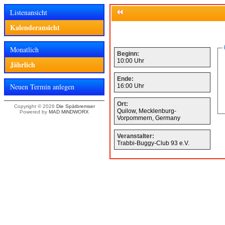
Listenansicht
Kalenderansicht
Monatlich
Beginn:
10:00 Uhr
Jährlich
Ende:
Neuen Termin anlegen
16:00 Uhr
Ort:
Copyright © 2026
Die Spätbremser
Quilow, Mecklenburg-
Powered by
MAD MiNDWORX
Vorpommern, Germany
Veranstalter:
Trabbi-Buggy-Club 93 e.V.