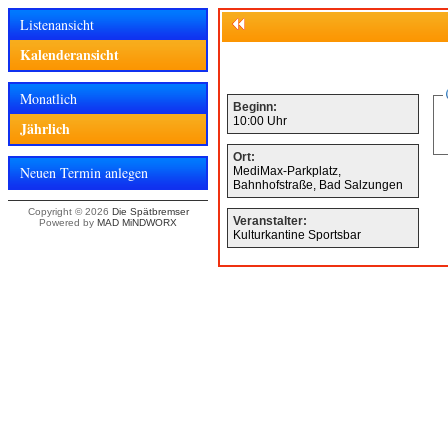
Listenansicht
Kalenderansicht
Monatlich
Beginn:
10:00 Uhr
Jährlich
Ort:
Neuen Termin anlegen
MediMax-Parkplatz,
Bahnhofstraße, Bad Salzungen
Copyright © 2026
Die Spätbremser
Veranstalter:
Powered by
MAD MiNDWORX
Kulturkantine Sportsbar