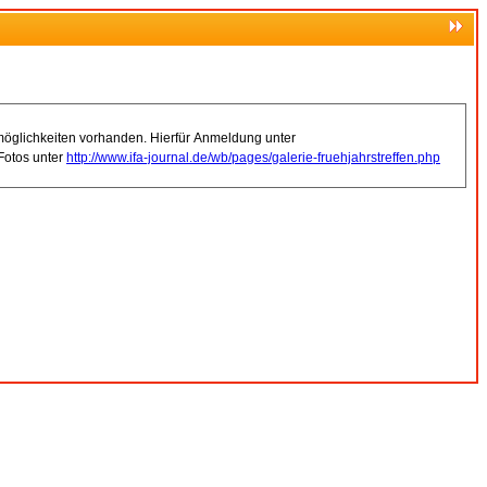
gmöglichkeiten vorhanden. Hierfür Anmeldung unter
Fotos unter
http://www.ifa-journal.de/wb/pages/galerie-fruehjahrstreffen.php