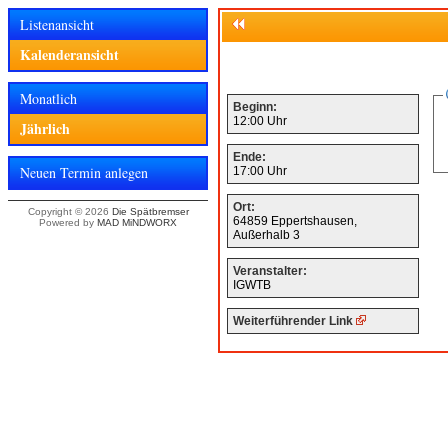
Listenansicht
Kalenderansicht
Monatlich
Beginn:
12:00 Uhr
Jährlich
Ende:
Neuen Termin anlegen
17:00 Uhr
Ort:
Copyright © 2026
Die Spätbremser
64859 Eppertshausen,
Powered by
MAD MiNDWORX
Außerhalb 3
Veranstalter:
IGWTB
Weiterführender Link